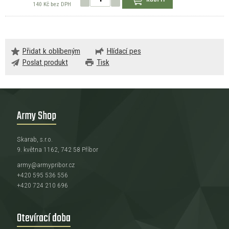
140 Kč bez DPH
Přidat k oblíbeným
Hlídací pes
Poslat produkt
Tisk
Army Shop
Skarab, s.r.o.
9. května 1162, 742 58 Příbor
army@armypribor.cz
+420 595 536 556
+420 724 210 696
Otevírací doba