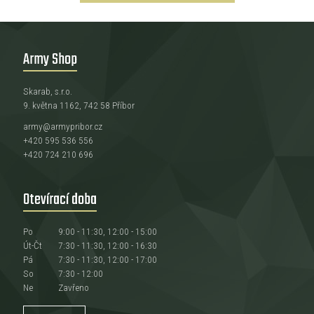
Army Shop
Skarab, s.r.o.
9. května 1162, 742 58 Příbor
army@armypribor.cz
+420 595 536 556
+420 724 210 696
Otevírací doba
Po
9:00 - 11:30, 12:00 - 15:00
Út-Čt
7:30 - 11:30, 12:00 - 16:30
Pá
7:30 - 11:30, 12:00 - 17:00
So
7:30 - 12:00
Ne
Zavřeno