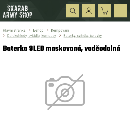
Hlavní stránka
E-shop
Kempování
Dalekohledy, svítidla, kompasy
Baterky, svítidla, čelovky
Baterka 9LED maskovaná, voděodolná