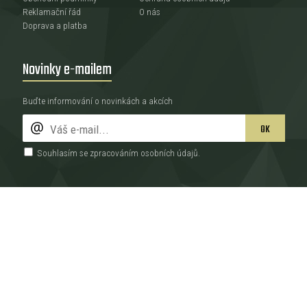
Reklamační řád
O nás
Doprava a platba
Novinky e-mailem
Buďte informování o novinkách a akcích
OK
Souhlasím se zpracováním
osobních údajů
.