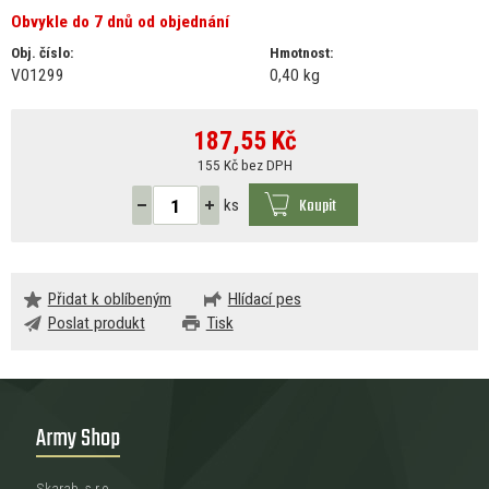
Obvykle do 7 dnů od objednání
Obj. číslo:
Hmotnost:
V01299
0,40 kg
187,55
Kč
155 Kč bez DPH
Koupit
ks
Přidat k oblíbeným
Hlídací pes
Poslat produkt
Tisk
Army Shop
Skarab, s.r.o.