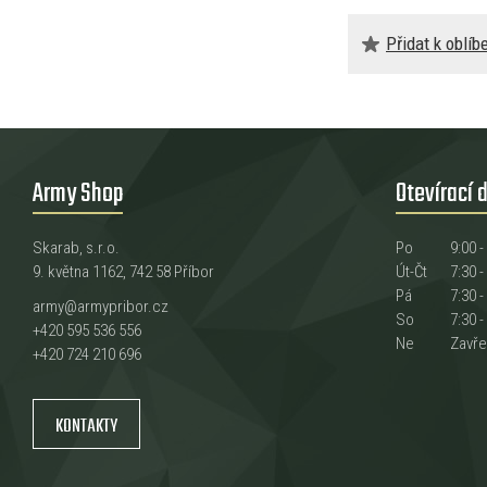
Přidat k oblí
Army Shop
Otevírací 
Skarab, s.r.o.
Po
9:00 -
9. května 1162, 742 58 Příbor
Út-Čt
7:30 -
Pá
7:30 -
army@armypribor.cz
So
7:30 -
+420 595 536 556
Ne
Zavř
+420 724 210 696
KONTAKTY