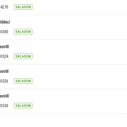
V04270
SKLADEM
ládací
V00300
SKLADEM
reenW
V00524
SKLADEM
reenW
V00526
SKLADEM
reenW
V00530
SKLADEM