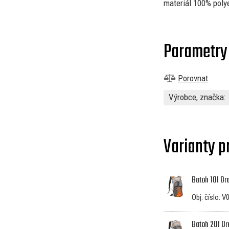
materiál 100% poly
Parametry
Porovnat
Výrobce, značka:
Varianty p
Batoh 10l O
Obj. číslo: 
Batoh 20l O