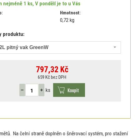
 nejméně 1 ks, V pondělí je to u Vás
o:
Hmotnost:
0,72 kg
y produktu:
 2L pitný vak GreenW
797,32
Kč
659 Kč bez DPH
Koupit
ks
dmětů.
Na
čelní straně doplněn
o
šněrovací systém, pro stažení