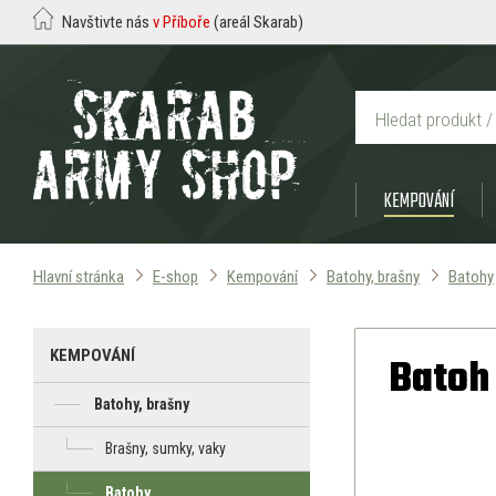
Navštivte nás
v Příboře
(areál Skarab)
KEMPOVÁNÍ
Hlavní stránka
E-shop
Kempování
Batohy, brašny
Batohy
KEMPOVÁNÍ
Batoh 
Batohy, brašny
Brašny, sumky, vaky
Batohy