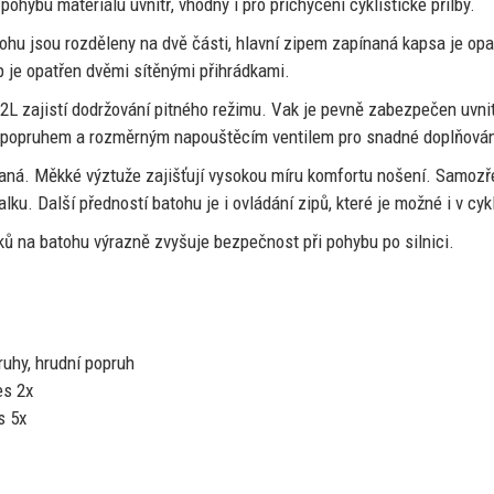
pohybu materiálu uvnitř, vhodný
i
pro přichycení cyklistické přilby.
tohu jsou rozděleny
na
dvě části, hlavní zipem zapínaná kapsa
je
opa
p
je
opatřen dvěmi sítěnými přihrádkami.
2L
zajistí dodržování pitného režimu. Vak
je
pevně zabezpečen uvni
 popruhem
a
rozměrným napouštěcím ventilem pro snadné doplňování
raná. Měkké výztuže zajišťují vysokou míru komfortu nošení. Samoz
alku. Další předností batohu
je
i ovládání zipů, které
je
možné
i
v cyk
vků
na
batohu výrazně zvyšuje bezpečnost při pohybu
po
silnici.
ruhy, hrudní popruh
es 2x
s 5x