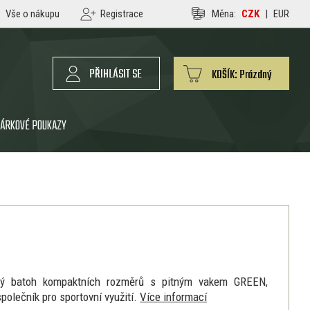
Vše o nákupu
Registrace
Měna:
CZK
|
EUR
PŘIHLÁSIT SE
KOŠÍK:
Prázdný
ÁRKOVÉ POUKAZY
cký batoh kompaktních rozměrů s pitným vakem GREEN,
společník pro sportovní využití.
Více informací