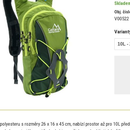
Skladem
Obj. čísl
V00522
Variant
10L -
polyesteru
s
rozměry
26
x
16
x
45
cm, nabízí prostor
až
pro 10L pře