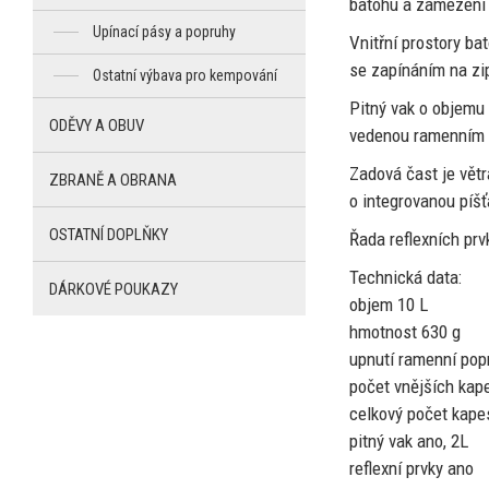
batohu
a
zamezení 
Upínací pásy a popruhy
Vnitřní prostory ba
se
zapínáním
na
zi
Ostatní výbava pro kempování
Pitný vak
o
objemu
ODĚVY A OBUV
vedenou ramenním
Zadová čast
je
vět
ZBRANĚ A OBRANA
o
integrovanou píšť
OSTATNÍ DOPLŇKY
Řada reflexních pr
Technická data:
DÁRKOVÉ POUKAZY
objem
10
L
hmotnost 630 g
upnutí ramenní pop
počet vnějších kap
celkový počet kape
pitný vak ano, 2L
reflexní prvky ano