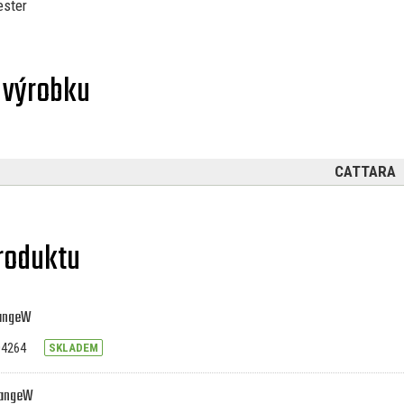
ester
 výrobku
CATTARA
roduktu
rangeW
V04264
SKLADEM
rangeW