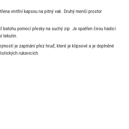
třena vnitřní kapsou
na
pitný vak. Druhý menší prostor
tř batohu pomocí přesky
na
suchý zip.
Je
opatřen čirou hadicí
 tekutin.
řejmostí
je
zapínání přez hruď, které
je
klipsové
a
je doplněné
listických rukavicích.