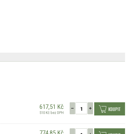
617,51 Kč
KOUPIT
510 Kč bez DPH
774,85 Kč