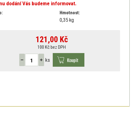
ínu dodání Vás budeme informovat.
o:
Hmotnost:
0,35 kg
121,00
Kč
100 Kč bez DPH
Koupit
ks