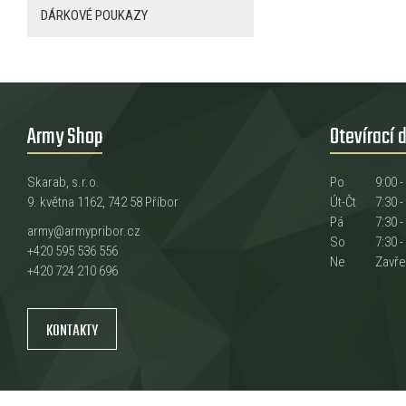
DÁRKOVÉ POUKAZY
Army Shop
Otevírací 
Skarab, s.r.o.
Po
9:00 -
9. května 1162, 742 58 Příbor
Út-Čt
7:30 -
Pá
7:30 -
army@armypribor.cz
So
7:30 -
+420 595 536 556
Ne
Zavř
+420 724 210 696
KONTAKTY