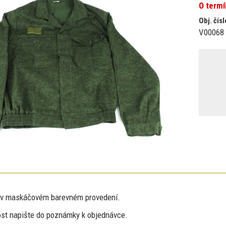
O term
Obj. čísl
V00068
v
maskáčovém barevném provedení.
ost napište
do
poznámky
k
objednávce.