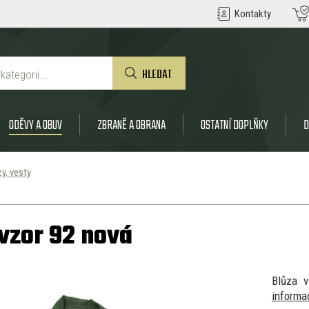
Kontakty
HLEDAT
ODĚVY A OBUV
ZBRANĚ A OBRANA
OSTATNÍ DOPLŇKY
D
zy, vesty
vzor 92 nová
Blůza 
informa