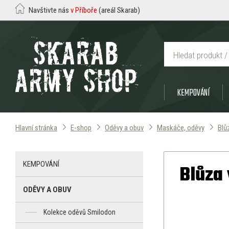
Navštivte nás
v Příboře
(areál Skarab)
KEMPOVÁNÍ
Hlavní stránka
E-shop
Oděvy a obuv
Maskáče, oděvy
Blů
KEMPOVÁNÍ
Blůza 
ODĚVY A OBUV
Kolekce oděvů Smilodon