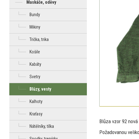
Maskáče, oděvy
Bundy
Mikiny
Trička, trika
Košile
Kabáty
Svetry
Blůzy, vesty
Kalhoty
Kraťasy
Blůza vzor
92
nová
Nátělníky, tílka
Požadovanou velik
Spodky, trenýrky