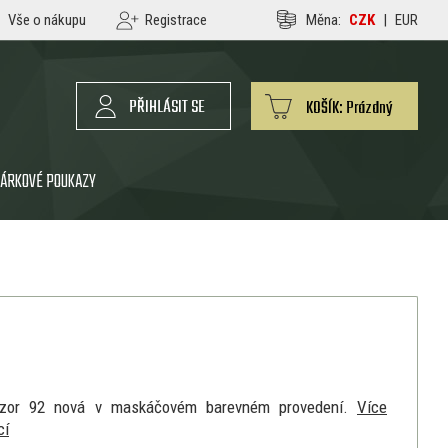
Vše o nákupu
Registrace
Měna:
CZK
|
EUR
PŘIHLÁSIT SE
KOŠÍK:
Prázdný
ÁRKOVÉ POUKAZY
vzor 92 nová v maskáčovém barevném provedení.
Více
cí