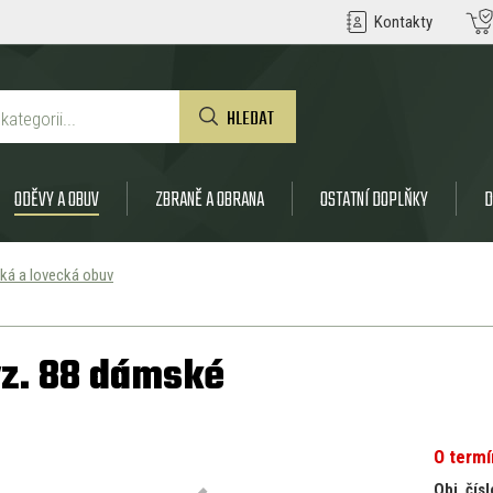
Kontakty
HLEDAT
ODĚVY A OBUV
ZBRANĚ A OBRANA
OSTATNÍ DOPLŇKY
D
ká a lovecká obuv
vz. 88 dámské
O term
Obj. čísl