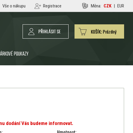
Vše o nákupu
Registrace
Měna:
CZK
|
EUR
PŘIHLÁSIT SE
KOŠÍK:
Prázdný
ÁRKOVÉ POUKAZY
ínu dodání Vás budeme informovat.
o:
Hmotnost: