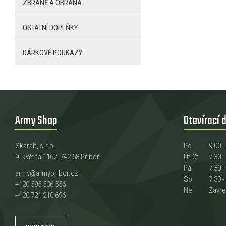
ZBRANĚ A OBRANA
OSTATNÍ DOPLŇKY
DÁRKOVÉ POUKAZY
Army Shop
Otevírací 
Skarab, s.r.o.
Po
9:00 -
9. května 1162, 742 58 Příbor
Út-Čt
7:30 -
Pá
7:30 -
army@armypribor.cz
So
7:30 -
+420 595 536 556
Ne
Zavř
+420 724 210 696