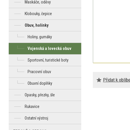
Maskáče, oděvy
Klobouky, čepice
Obuv, holínky
Holiny, gumáky
Vojenská a lovecká obuv
Sportovní, turistické boty
Pracovní obuv
Přidat k oblí
Obuvní doplňky
Opasky, přezky, šle
Rukavice
Ostatní výstroj