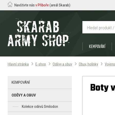
Navštivte nás
v Příboře
(areál Skarab)
KEMPOVÁNÍ
Hlavní stránka
E-shop
Oděvy a obuv
Obuv, holínky
Vojens
KEMPOVÁNÍ
Boty 
ODĚVY A OBUV
Kolekce oděvů Smilodon