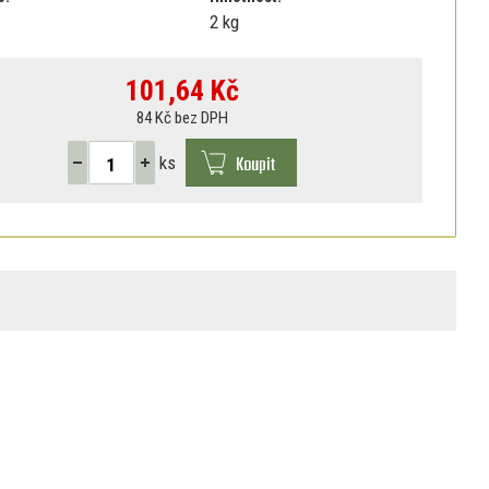
2 kg
101,64
Kč
84 Kč bez DPH
Koupit
ks