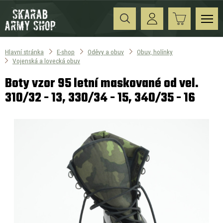
Hlavní stránka
E-shop
Oděvy a obuv
Obuv, holínky
Vojenská a lovecká obuv
Boty vzor 95 letní maskované od vel.
310/32 - 13, 330/34 - 15, 340/35 - 16