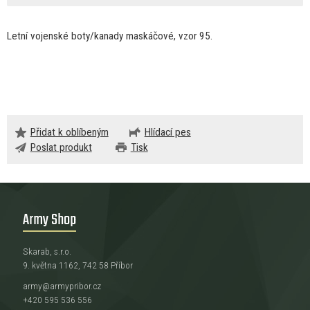
Letní vojenské boty/kanady maskáčové, vzor 95.
Přidat k oblíbeným
Hlídací pes
Poslat produkt
Tisk
Army Shop
Skarab, s.r.o.
9. května 1162, 742 58 Příbor
army@armypribor.cz
+420 595 536 556