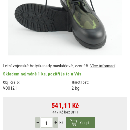
Letní vojenské boty/kanady maskáčové, vzor 95.
Více informací
Skladem nejméně 1 ks, pozítří je to u Vás
Obj. číslo:
Hmotnost:
V00121
2 kg
541,11
Kč
447 Kč bez DPH
Koupit
ks