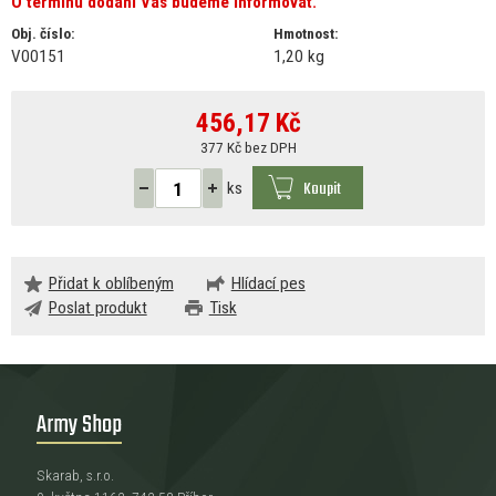
O termínu dodání Vás budeme informovat.
Obj. číslo:
Hmotnost:
V00151
1,20 kg
456,17
Kč
377 Kč bez DPH
Koupit
ks
Přidat k oblíbeným
Hlídací pes
Poslat produkt
Tisk
Army Shop
Skarab, s.r.o.