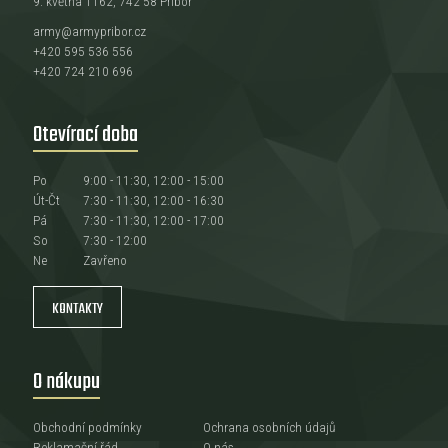
9. května 1162, 742 58 Příbor
army@armypribor.cz
+420 595 536 556
+420 724 210 696
Otevírací doba
Po
9:00 - 11:30, 12:00 - 15:00
Út-Čt
7:30 - 11:30, 12:00 - 16:30
Pá
7:30 - 11:30, 12:00 - 17:00
So
7:30 - 12:00
Ne
Zavřeno
KONTAKTY
O nákupu
Obchodní podmínky
Ochrana osobních údajů
Reklamační řád
O nás