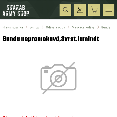
Hlavní stránka
E-shop
Oděvy a obuv
Maskáče, oděvy
Bundy
Bunda nepromokavá,3vrst.laminát