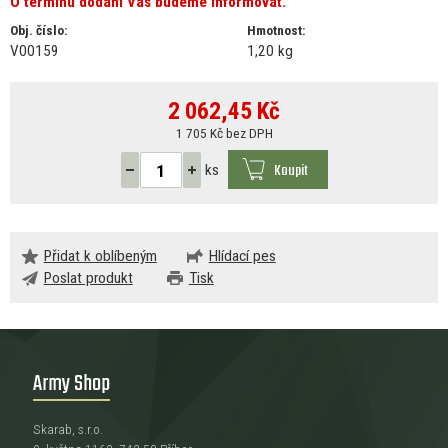
O termínu dodání Vás budeme informovat.
Obj. číslo:
Hmotnost:
V00159
1,20 kg
2 062,45
Kč
1 705 Kč bez DPH
Koupit
ks
Přidat k oblíbeným
Hlídací pes
Poslat produkt
Tisk
Army Shop
Skarab, s.r.o.