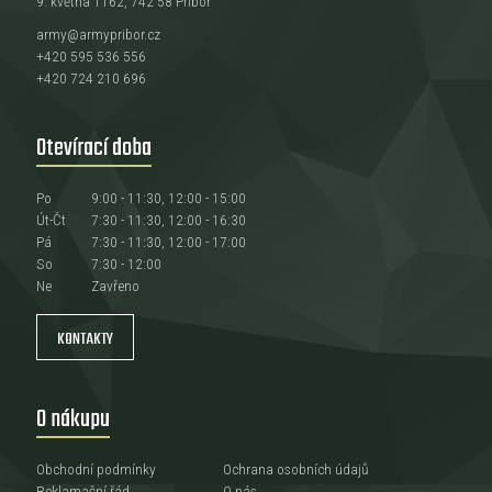
9. května 1162, 742 58 Příbor
army@armypribor.cz
+420 595 536 556
+420 724 210 696
Otevírací doba
Po
9:00 - 11:30, 12:00 - 15:00
Út-Čt
7:30 - 11:30, 12:00 - 16:30
Pá
7:30 - 11:30, 12:00 - 17:00
So
7:30 - 12:00
Ne
Zavřeno
KONTAKTY
O nákupu
Obchodní podmínky
Ochrana osobních údajů
Reklamační řád
O nás