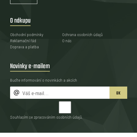
O nákupu
Obchodní podmínky
Ochrana osobních údajů
Reklamační řád
O nás
Doprava a platba
Novinky e-mailem
Buďte informování o novinkách a akcích
OK
Souhlasím se zpracováním
osobních údajů
.