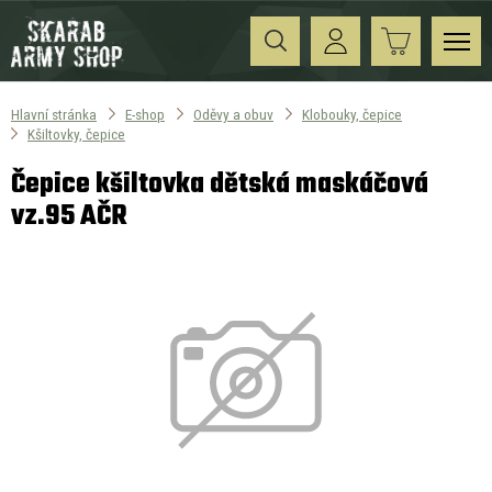
Hlavní stránka
E-shop
Oděvy a obuv
Klobouky, čepice
Kšiltovky, čepice
Čepice kšiltovka dětská maskáčová
vz.95 AČR