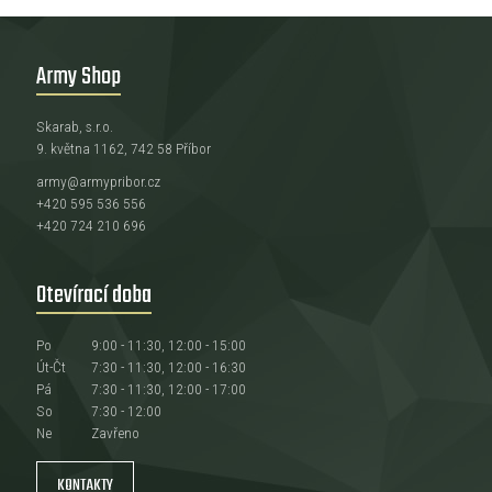
Army Shop
Skarab, s.r.o.
9. května 1162, 742 58 Příbor
army@armypribor.cz
+420 595 536 556
+420 724 210 696
Otevírací doba
Po
9:00 - 11:30, 12:00 - 15:00
Út-Čt
7:30 - 11:30, 12:00 - 16:30
Pá
7:30 - 11:30, 12:00 - 17:00
So
7:30 - 12:00
Ne
Zavřeno
KONTAKTY