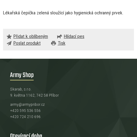
Lékařská čepička zelená sloužící jako hygienická ochranný prvek.
Přidat k oblíbeným
Hlídací pes
Poslat produkt
Tisk
Army Shop
Skarab, s.r.o.
9. května 1162, 742 58 Příbor
army@armypribor.cz
+420 595 536 556
+420 724 210 696
Otevírací doba