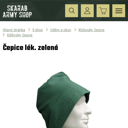
Hlavní stránka
E-shop
Oděvy a obuv
Klobouky, čepice
Kšiltovky, čepice
Čepice lék. zelená