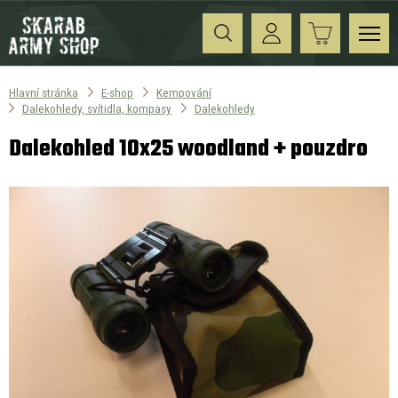
Hlavní stránka
E-shop
Kempování
Dalekohledy, svítidla, kompasy
Dalekohledy
Dalekohled 10x25 woodland + pouzdro