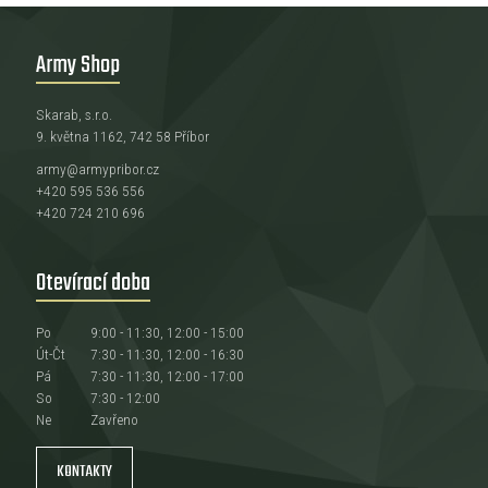
Army Shop
Skarab, s.r.o.
9. května 1162, 742 58 Příbor
army@armypribor.cz
+420 595 536 556
+420 724 210 696
Otevírací doba
Po
9:00 - 11:30, 12:00 - 15:00
Út-Čt
7:30 - 11:30, 12:00 - 16:30
Pá
7:30 - 11:30, 12:00 - 17:00
So
7:30 - 12:00
Ne
Zavřeno
KONTAKTY