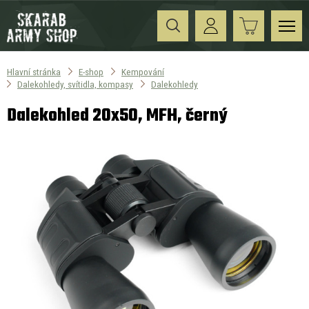
Hlavní stránka
E-shop
Kempování
Dalekohledy, svítidla, kompasy
Dalekohledy
Dalekohled 20x50, MFH, černý