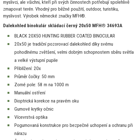
myslivci, ale všichni, kteří při svých činnostech potřebují spolehlivě
zmapovat terén. Vhodný pro běžné použití, outdoor, turistiku,
myslivost. Výrobek německé značky MFH®.
Dalekohled binokulár skládací černý 20x50 MFH® 34693A
BLACK 20X50 HUNTING RUBBER COATED BINOCULAR
20x50
je
tradiční pozorovací dalekohled díky svému
pohodlnému zvětšení, velmi dobrým schopnostem sběru světla
a
velké výstupní pupile
Přiblížení: 20x
Průměr čočky
:
50 mm
Zorné pole
:
58 m
na
1000 m
Manuální ostření
Dioptrická korekce
na
pravém oku
Gumové krytky očnic
Vícevrstvá optika
Pogumovaná konstrukce pro bezpečné uchopení a ochranu při
nárazu