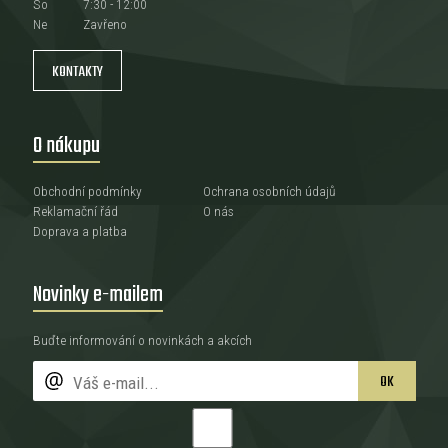
So
7:30 - 12:00
Ne
Zavřeno
KONTAKTY
O nákupu
Obchodní podmínky
Ochrana osobních údajů
Reklamační řád
O nás
Doprava a platba
Novinky e-mailem
Buďte informování o novinkách a akcích
OK