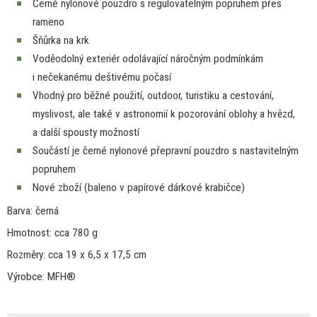
Černé nylonové pouzdro
s
regulovatelným popruhem přes
rameno
Šňůrka
na
krk
Voděodolný exteriér odolávající náročným podmínkám
i
nečekanému deštivému počasí
Vhodný pro běžné použití, outdoor, turistiku
a
cestování,
myslivost, ale také
v
astronomií
k
pozorování oblohy
a
hvězd,
a
další spousty možností
Součástí
je
černé nylonové přepravní pouzdro
s
nastavitelným
popruhem
Nové zboží (baleno
v
papírové dárkové krabičce)
Barva: černá
Hmotnost: cca
780 g
Rozměry: cca
19
x 6,5
x
17,5 cm
Výrobce
: MFH®