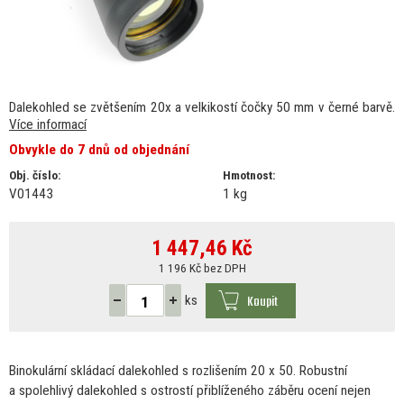
Dalekohled se zvětšením 20x a velkikostí čočky 50 mm v černé barvě.
Více informací
Obvykle do 7 dnů od objednání
Obj. číslo:
Hmotnost:
V01443
1 kg
1 447,46
Kč
1 196 Kč bez DPH
Koupit
ks
Binokulární skládací dalekohled
s
rozlišením
20
x 50.
Robustní
a
spolehlivý dalekohled
s
ostrostí přiblíženého záběru ocení nejen