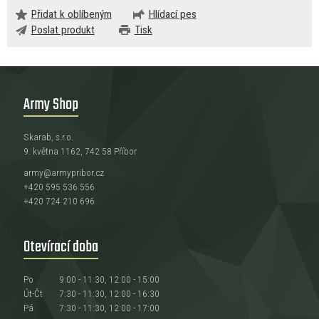
Přidat k oblíbeným
Hlídací pes
Poslat produkt
Tisk
Army Shop
Skarab, s.r.o.
9. května 1162, 742 58 Příbor
army@armypribor.cz
+420 595 536 556
+420 724 210 696
Otevírací doba
Po
9:00 - 11:30, 12:00 - 15:00
Út-Čt
7:30 - 11:30, 12:00 - 16:30
Pá
7:30 - 11:30, 12:00 - 17:00