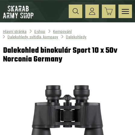
Hlavní stránka
E-shop
Kempování
Dalekohledy, svítidla, kompasy
Dalekohledy
Dalekohled binokulár Sport 10 x 50v
Norconia Germany