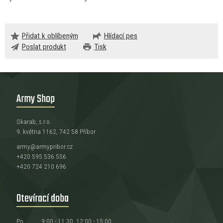
Přidat k oblíbeným
Hlídací pes
Poslat produkt
Tisk
Army Shop
Skarab, s.r.o.
9. května 1162, 742 58 Příbor
army@armypribor.cz
+420 595 536 556
+420 724 210 696
Otevírací doba
Po
9:00 - 11:30, 12:00 - 15:00