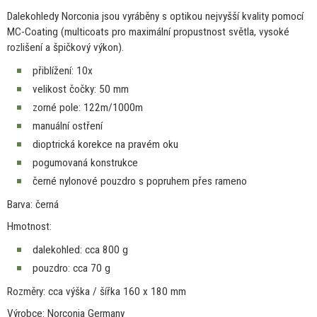
Dalekohledy Norconia jsou vyráběny
s
optikou nejvyšší kvality pomocí
MC-Coating (multicoats pro maximální propustnost světla, vysoké
rozlišení
a
špičkový výkon).
přiblížení: 10x
velikost čočky:
50
mm
zorné pole: 122m/1000m
manuální ostření
dioptrická korekce
na
pravém oku
pogumovaná konstrukce
černé nylonové pouzdro
s
popruhem přes rameno
Barva: černá
Hmotnost:
dalekohled: cca 800 g
pouzdro: cca
70
g
Rozměry: cca
výška / šířka
160
x
180 mm
Výrobce: Norconia Germany