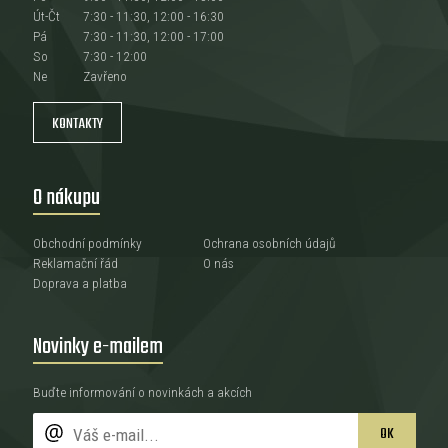
Út-Čt
7:30 - 11:30, 12:00 - 16:30
Pá
7:30 - 11:30, 12:00 - 17:00
So
7:30 - 12:00
Ne
Zavřeno
KONTAKTY
O nákupu
Obchodní podmínky
Ochrana osobních údajů
Reklamační řád
O nás
Doprava a platba
Novinky e-mailem
Buďte informování o novinkách a akcích
OK