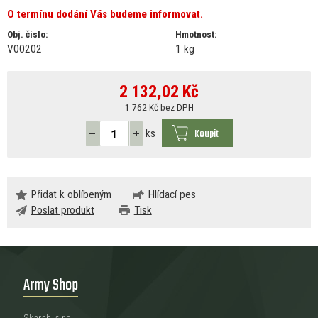
O termínu dodání Vás budeme informovat.
Obj. číslo:
Hmotnost:
V00202
1 kg
2 132,02
Kč
1 762 Kč bez DPH
Koupit
ks
Přidat k oblíbeným
Hlídací pes
Poslat produkt
Tisk
Army Shop
Skarab, s.r.o.