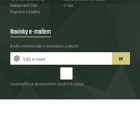
Reklamační řád
O nás
Doprava a platba
Novinky e-mailem
Buďte informování o novinkách a akcích
OK
Souhlasím se zpracováním
osobních údajů
.