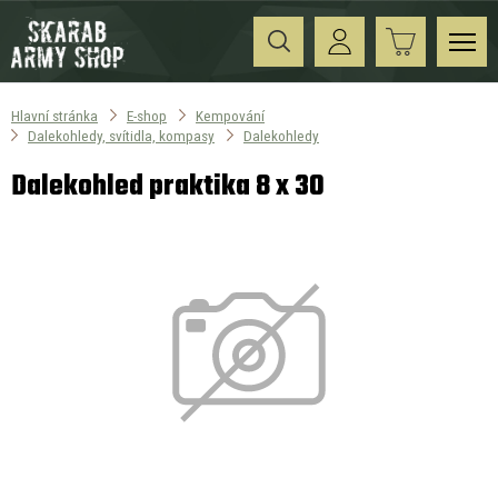
Hlavní stránka
E-shop
Kempování
Dalekohledy, svítidla, kompasy
Dalekohledy
Dalekohled praktika 8 x 30