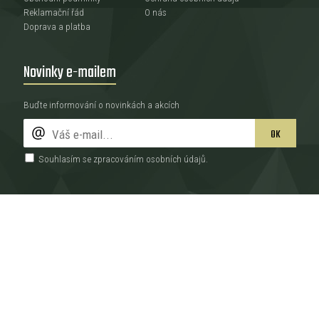
Reklamační řád
O nás
Doprava a platba
Novinky e-mailem
Buďte informování o novinkách a akcích
OK
Souhlasím se zpracováním
osobních údajů
.