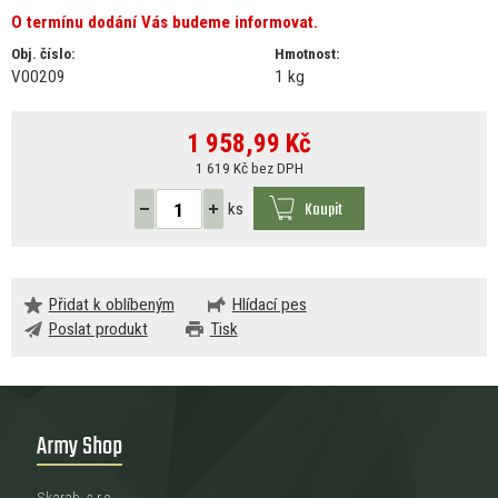
O termínu dodání Vás budeme informovat.
Obj. číslo:
Hmotnost:
V00209
1 kg
1 958,99
Kč
1 619 Kč bez DPH
Koupit
ks
Přidat k oblíbeným
Hlídací pes
Poslat produkt
Tisk
Army Shop
Skarab, s.r.o.