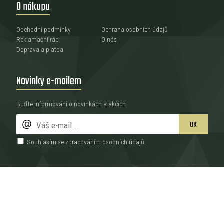
O nákupu
Obchodní podmínky
Ochrana osobních údajů
Reklamační řád
O nás
Doprava a platba
Novinky e-mailem
Buďte informování o novinkách a akcích
OK
Souhlasím se zpracováním
osobních údajů
.