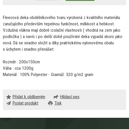
Fleecová deka obdélníkového tvaru vyrobená
z
kvalitního materiálu
zaručujícího především tepelnou funkčnost, měkkost
a
hebkost.
Vzdušná vlákna mají dobré izolační vlastnosti ( vhodná
na
zem jako
podložka )
a
navíc
i
po delší době používání deka vypadá skoro jako
nová.
Dá
se snadno složit
a
díky praktickému nylonovému obalu
s
úchytem
i
snadno přenášet.
Rozměr : 200x150cm
Váha : cca 1200g
Materiál : 100% Polyester - Gramáž: 320 g/m2 gram
Přidat k oblíbeným
Hlídací pes
Poslat produkt
Tisk