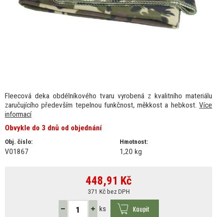
Fleecová deka obdélníkového tvaru vyrobená z kvalitního materiálu
zaručujícího především tepelnou funkčnost, měkkost a hebkost.
Více
informací
Obvykle do 3 dnů od objednání
Obj. číslo:
Hmotnost:
V01867
1,20 kg
448,91
Kč
371 Kč bez DPH
Koupit
ks