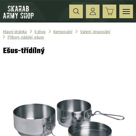
Hlavní stránka
E-shop
Kempování
Vaření, stravování
Příbory, nádobí, ešusy
Ešus-třídílný