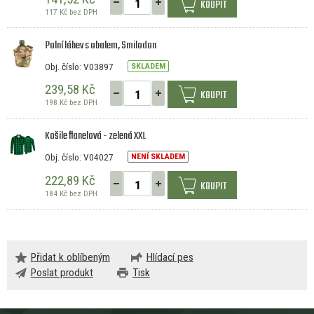
KOUPIT
117 Kč bez DPH
Polní láhev s obalem, Smilodon
Obj. číslo: V03897
SKLADEM
239,58 Kč
KOUPIT
198 Kč bez DPH
Košile flanelová - zelená XXL
Obj. číslo: V04027
NENÍ SKLADEM
222,89 Kč
KOUPIT
184 Kč bez DPH
Přidat k oblíbeným
Hlídací pes
Poslat produkt
Tisk