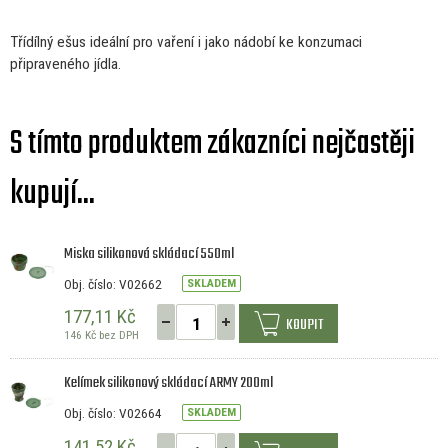
Třídílný ešus ideální pro vaření
i
jako nádobí
ke
konzumaci
připraveného jídla.
S tímto produktem zákazníci nejčastěji
kupují...
Miska silikonová skládací 550ml
Obj. číslo: V02662
SKLADEM
177,11 Kč
KOUPIT
146 Kč bez DPH
Kelímek silikonový skládací ARMY 200ml
Obj. číslo: V02664
SKLADEM
141,52 Kč