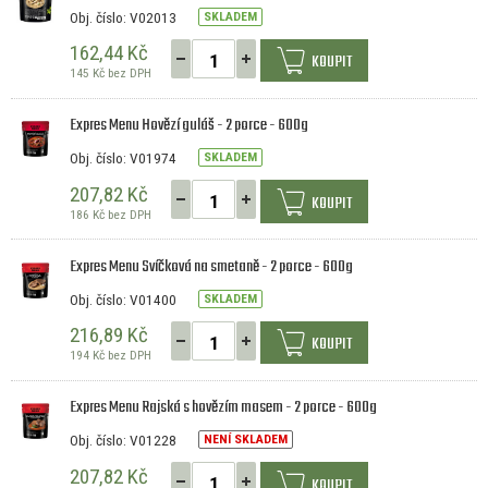
Obj. číslo: V02013
SKLADEM
162,44 Kč
KOUPIT
145 Kč bez DPH
Expres Menu Hovězí guláš - 2 porce - 600g
Obj. číslo: V01974
SKLADEM
207,82 Kč
KOUPIT
186 Kč bez DPH
Expres Menu Svíčková na smetaně - 2 porce - 600g
Obj. číslo: V01400
SKLADEM
216,89 Kč
KOUPIT
194 Kč bez DPH
Expres Menu Rajská s hovězím masem - 2 porce - 600g
Obj. číslo: V01228
NENÍ SKLADEM
207,82 Kč
KOUPIT