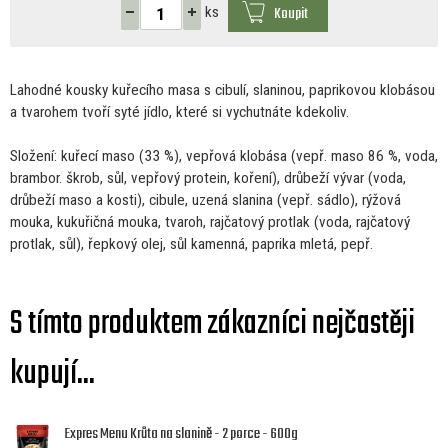
Koupit
ks
Lahodné kousky kuřecího masa
s
cibulí, slaninou, paprikovou klobásou
a
tvarohem tvoří syté jídlo, které
si
vychutnáte kdekoliv.
Složení: kuřecí maso (33 %), vepřová klobása (vepř. maso
86
%, voda,
brambor. škrob, sůl, vepřový protein, koření), drůbeží vývar (voda,
drůbeží maso
a
kosti), cibule, uzená slanina (vepř. sádlo), rýžová
mouka, kukuřičná mouka, tvaroh, rajčatový protlak (voda, rajčatový
protlak, sůl), řepkový olej, sůl kamenná, paprika mletá, pepř.
S tímto produktem zákazníci nejčastěji
kupují...
Expres Menu Krůta na slanině - 2 porce - 600g