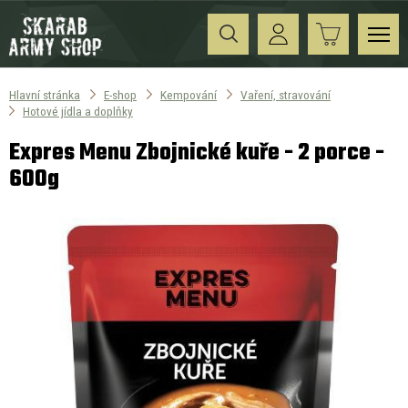
Hlavní stránka
E-shop
Kempování
Vaření, stravování
Hotové jídla a doplňky
Expres Menu Zbojnické kuře - 2 porce -
600g