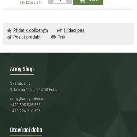
186 Kč bez DPH
Přidat k oblíbeným
Hlídací pes
Poslat produkt
Tisk
Army Shop
Skarab, s.r.o.
9. května 1162, 742 58 Příbor
army@armypribor.cz
+420 595 536 556
+420 724 210 696
Otevírací doba