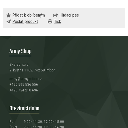
Přidat k oblíbeným
Hlídací pes
Poslat produkt
Tisk
Army Shop
Skarab, s.r.o.
9. května 1162, 742 58 Příbor
army@armypribor.cz
+420 595 536 556
+420 724 210 696
Otevírací doba
Po
9:00 - 11:30, 12:00 - 15:00
Út-Čt
7:30 - 11:30, 12:00 - 16:30