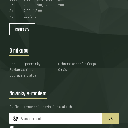
Pá
7:30 - 11:30, 12:00 - 17:00
So
7:30 - 12:00
Ne
Zavřeno
KONTAKTY
O nákupu
Obchodní podmínky
Ochrana osobních údajů
Reklamační řád
O nás
Doprava a platba
Novinky e-mailem
Buďte informování o novinkách a akcích
OK