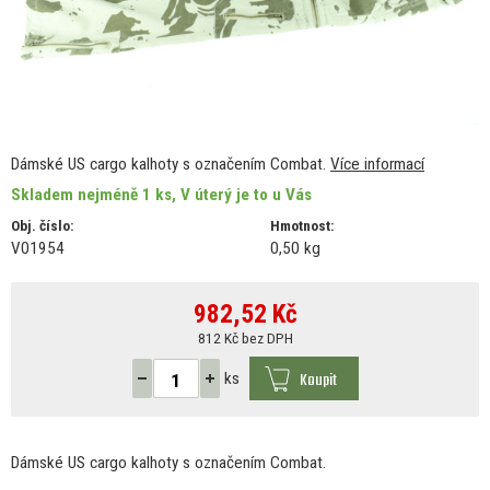
Dámské US cargo kalhoty s označením Combat.
Více informací
Skladem nejméně 1 ks, V úterý je to u Vás
Obj. číslo:
Hmotnost:
V01954
0,50 kg
982,52
Kč
812 Kč bez DPH
Koupit
ks
Dámské
US
cargo kalhoty
s
označením Combat.