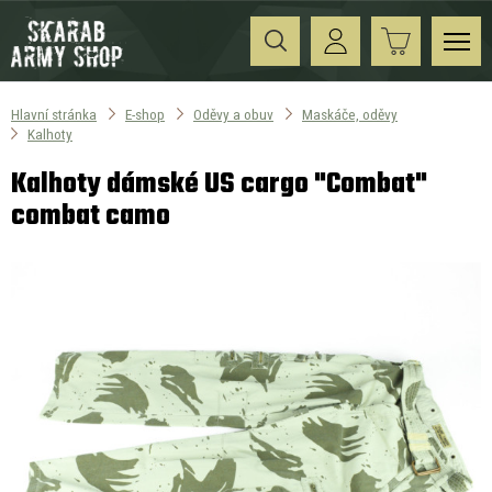
Hlavní stránka
E-shop
Oděvy a obuv
Maskáče, oděvy
Kalhoty
Kalhoty dámské US cargo "Combat"
combat camo