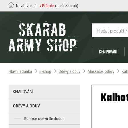
Navštivte nás
v Příboře
(areál Skarab)
KEMPOVÁNÍ
Hlavní stránka
E-shop
Oděvy a obuv
Maskáče, oděvy
Kal
KEMPOVÁNÍ
Kalho
ODĚVY A OBUV
Kolekce oděvů Smilodon