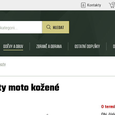
Kontakty
HLEDAT
ODĚVY A OBUV
ZBRANĚ A OBRANA
OSTATNÍ DOPLŇKY
D
hoty
ty moto kožené
O term
Obj. čísl