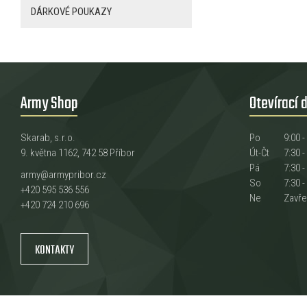
DÁRKOVÉ POUKAZY
Army Shop
Otevírací 
Skarab, s.r.o.
Po
9:00 -
9. května 1162, 742 58 Příbor
Út-Čt
7:30 -
Pá
7:30 -
army@armypribor.cz
So
7:30 -
+420 595 536 556
Ne
Zavř
+420 724 210 696
KONTAKTY