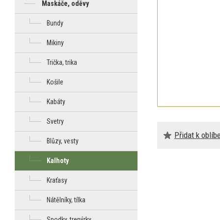
Maskáče, oděvy
Bundy
Mikiny
Trička, trika
Košile
Kabáty
Svetry
Přidat k oblí
Blůzy, vesty
Kalhoty
Kraťasy
Nátělníky, tílka
Spodky, trenýrky