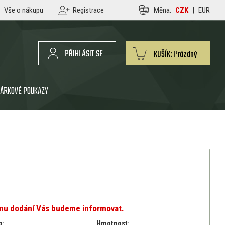
Vše o nákupu
Registrace
Měna:
CZK
|
EUR
PŘIHLÁSIT SE
KOŠÍK:
Prázdný
ÁRKOVÉ POUKAZY
ínu dodání Vás budeme informovat.
o:
Hmotnost: