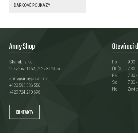
DÁRKOVÉ POUKAZY
Army Shop
Otevírací 
Skarab, s.r.o.
Po
9:00 -
9. května 1162, 742 58 Příbor
Út-Čt
7:30 -
Pá
7:30 -
army@armypribor.cz
So
7:30 -
+420 595 536 556
Ne
Zavř
+420 724 210 696
KONTAKTY