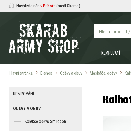
Navštivte nás
v Příboře
(areál Skarab)
KEMPOVÁNÍ
Hlavní stránka
E-shop
Oděvy a obuv
Maskáče, oděvy
Kal
KEMPOVÁNÍ
Kalhot
ODĚVY A OBUV
Kolekce oděvů Smilodon