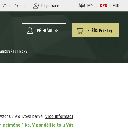
Vše o nákupu
Registrace
Měna:
CZK
|
EUR
PŘIHLÁSIT SE
KOŠÍK:
Prázdný
ÁRKOVÉ POUKAZY
vzor 63 v olivové barvě.
Více informací
 nejméně 1 ks, V pondělí je to u Vás