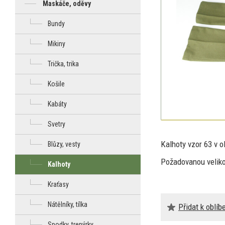
Maskáče, oděvy
Bundy
Mikiny
Trička, trika
Košile
Kabáty
Svetry
Kalhoty vzor
63
v o
Blůzy, vesty
Požadovanou velik
Kalhoty
Kraťasy
Nátělníky, tílka
Přidat k oblí
Spodky, trenýrky