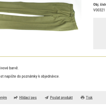
Obj. čísl
V00321
livové barvě.
ost napište
do
poznámky
k
objednávce.
beným
Hlídací pes
Poslat produkt
Tisk