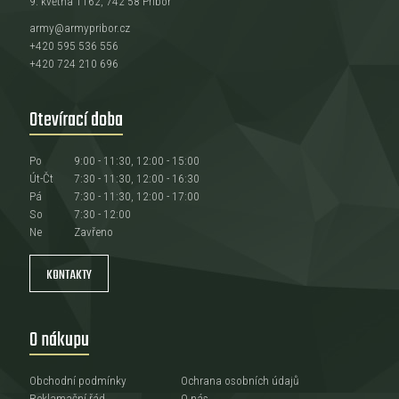
9. května 1162, 742 58 Příbor
army@armypribor.cz
+420 595 536 556
+420 724 210 696
Otevírací doba
Po
9:00 - 11:30, 12:00 - 15:00
Út-Čt
7:30 - 11:30, 12:00 - 16:30
Pá
7:30 - 11:30, 12:00 - 17:00
So
7:30 - 12:00
Ne
Zavřeno
KONTAKTY
O nákupu
Obchodní podmínky
Ochrana osobních údajů
Reklamační řád
O nás