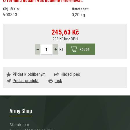
O termínu dodání Vás budeme informovat.
Obj. číslo:
Hmotnost:
V00393
0,20 kg
245,63
Kč
203 Kč bez DPH
Koupit
ks
Přidat k oblíbeným
Hlídací pes
Poslat produkt
Tisk
Army Shop
Skarab, s.r.o.