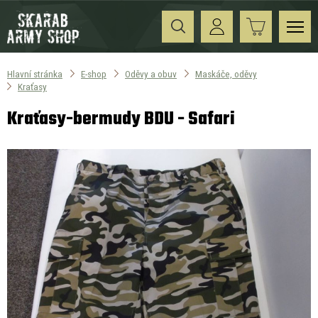
Hlavní stránka
E-shop
Oděvy a obuv
Maskáče, oděvy
Kraťasy
Kraťasy-bermudy BDU - Safari