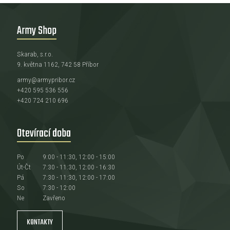
Army Shop
Skarab, s.r.o.
9. května 1162, 742 58 Příbor
army@armypribor.cz
+420 595 536 556
+420 724 210 696
Otevírací doba
Po
9:00 - 11:30, 12:00 - 15:00
Út-Čt
7:30 - 11:30, 12:00 - 16:30
Pá
7:30 - 11:30, 12:00 - 17:00
So
7:30 - 12:00
Ne
Zavřeno
KONTAKTY