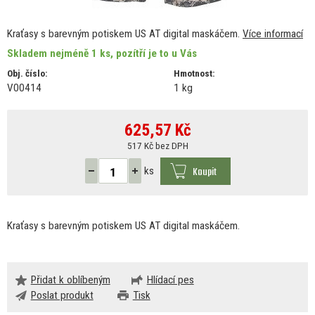
Kraťasy s barevným potiskem US AT digital maskáčem.
Více informací
Skladem nejméně 1 ks, pozítří je to u Vás
Obj. číslo:
Hmotnost:
V00414
1 kg
625,57
Kč
517 Kč bez DPH
Koupit
ks
Kraťasy
s
barevným potiskem
US
AT digital maskáčem.
Přidat k oblíbeným
Hlídací pes
Poslat produkt
Tisk