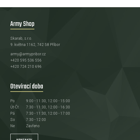
Army Shop
Skarab, s.r.o.
9. května 1162, 742 58 Příbor
army@armypribor.cz
+420 595 536 556
+420 724 210 696
Otevírací doba
Po
9:00 - 11:30, 12:00 - 15:00
Út-Čt
7:30 - 11:30, 12:00 - 16:30
Pá
7:30 - 11:30, 12:00 - 17:00
So
7:30 - 12:00
Ne
Zavřeno