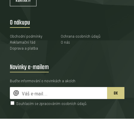
KONTAKTY
O nákupu
Obchodní podmínky
Ochrana osobních údajů
Reklamační řád
O nás
Doprava a platba
Novinky e-mailem
Buďte informování o novinkách a akcích
OK
Souhlasím se zpracováním
osobních údajů
.