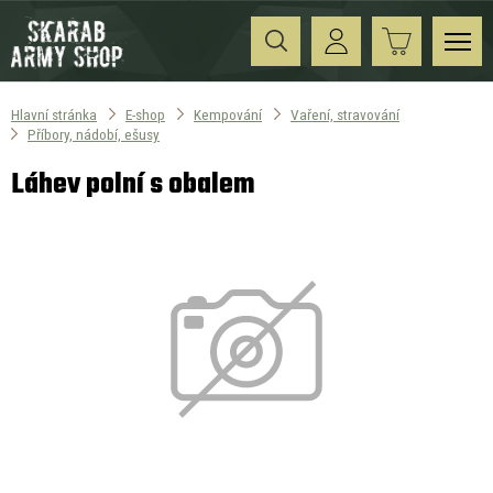
Hlavní stránka
E-shop
Kempování
Vaření, stravování
Příbory, nádobí, ešusy
Láhev polní s obalem