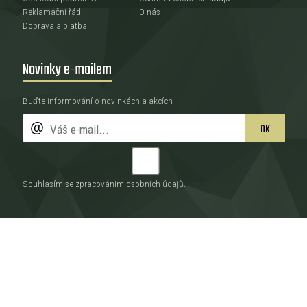
Reklamační řád
O nás
Doprava a platba
Novinky e-mailem
Buďte informování o novinkách a akcích
OK
Souhlasím se zpracováním
osobních údajů
.