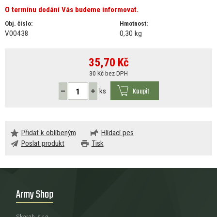
O termínu dodání Vás budeme informovat.
Obj. číslo:
Hmotnost:
V00438
0,30 kg
35,70
Kč
30 Kč bez DPH
Koupit
ks
Přidat k oblíbeným
Hlídací pes
Poslat produkt
Tisk
Army Shop
Skarab, s.r.o.