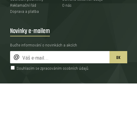
Reklamační řád
O nás
Doprava a platba
Novinky e-mailem
Buďte informování o novinkách a akcích
OK
Souhlasím se zpracováním
osobních údajů
.