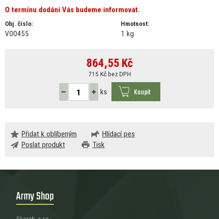
O termínu dodání Vás budeme informovat.
Obj. číslo:
Hmotnost:
V00455
1 kg
864,55
Kč
715 Kč bez DPH
Koupit
ks
Přidat k oblíbeným
Hlídací pes
Poslat produkt
Tisk
Army Shop
Skarab, s.r.o.