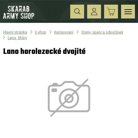
Hlavní stránka
E-shop
Kempování
Stany, spaní a odpočinek
Lana, šňůry
Lano horolezecké dvojité