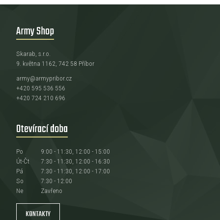
Army Shop
Skarab, s.r.o.
9. května 1162, 742 58 Příbor
army@armypribor.cz
+420 595 536 556
+420 724 210 696
Otevírací doba
Po
9:00 - 11:30, 12:00 - 15:00
Út-Čt
7:30 - 11:30, 12:00 - 16:30
Pá
7:30 - 11:30, 12:00 - 17:00
So
7:30 - 12:00
Ne
Zavřeno
KONTAKTY