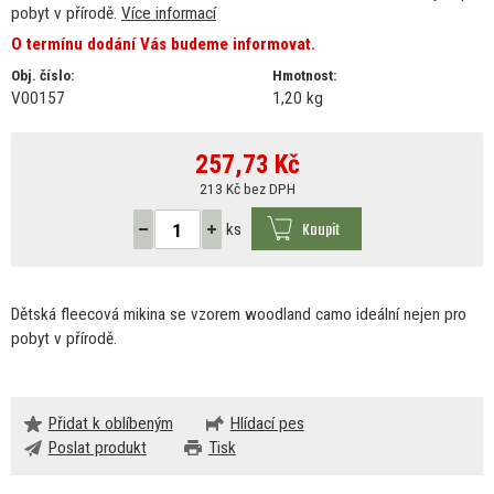
pobyt v přírodě.
Více informací
O termínu dodání Vás budeme informovat.
Obj. číslo:
Hmotnost:
V00157
1,20 kg
257,73
Kč
213 Kč bez DPH
Koupit
ks
Dětská fleecová mikina
se
vzorem woodland camo ideální nejen pro
pobyt
v
přírodě.
Přidat k oblíbeným
Hlídací pes
Poslat produkt
Tisk