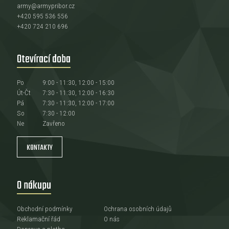
army@armypribor.cz
+420 595 536 556
+420 724 210 696
Otevírací doba
Po
9:00 - 11:30, 12:00 - 15:00
Út-Čt
7:30 - 11:30, 12:00 - 16:30
Pá
7:30 - 11:30, 12:00 - 17:00
So
7:30 - 12:00
Ne
Zavřeno
KONTAKTY
O nákupu
Obchodní podmínky
Ochrana osobních údajů
Reklamační řád
O nás
Doprava a platba