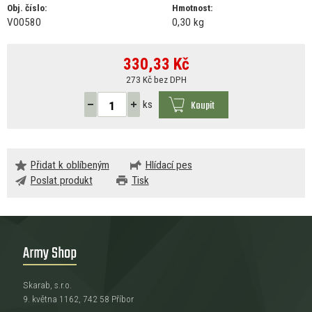
Obj. číslo:
Hmotnost:
V00580
0,30 kg
330,33
Kč
273 Kč bez DPH
Koupit
ks
Přidat k oblíbeným
Hlídací pes
Poslat produkt
Tisk
Army Shop
Skarab, s.r.o.
9. května 1162, 742 58 Příbor