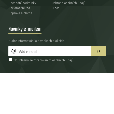
Obchodní podmínky
Ochrana osobních údajů
Reklamační řád
O nás
Doprava a platba
Novinky e-mailem
Buďte informování o novinkách a akcích
OK
Souhlasím se zpracováním
osobních údajů
.