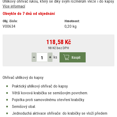
Uhlíkový ohřívač rukou, který se díky svým rozměrům vleze i do kapsy.
Více informací
Obvykle do 7 dnů od objednání
Obj. číslo:
Hmotnost:
V00634
0,20 kg
118,58
Kč
98 Kč bez DPH
Koupit
ks
Ohřívač uhlíkový
do
kapsy
Praktický uhlíkový ohřívač
do
kapsy.
Větší kovová krabička
se
semišovým povrchem.
Pojistka proti samovolnému otevření krabičky.
Semišový obal.
Jednoduchá aktivace ohřívače:
do
krabičky
se
vloží předem