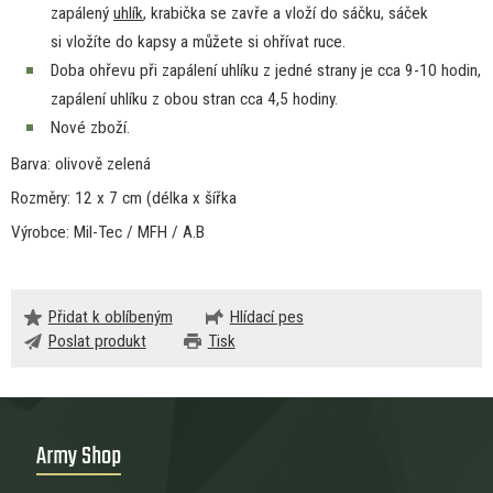
zapálený
uhlík
, krabička
se
zavře
a
vloží
do
sáčku, sáček
si
vložíte
do
kapsy
a
můžete
si
ohřívat ruce.
Doba ohřevu při zapálení uhlíku
z
jedné strany
je
cca 9-10 hodin,
zapálení uhlíku
z
obou stran cca 4,5 hodiny.
Nové zboží.
Barva: olivově zelená
Rozměry:
12
x
7
cm (délka
x
šířka
Výrobce: Mil-Tec / MFH / A.B
Přidat k oblíbeným
Hlídací pes
Poslat produkt
Tisk
Army Shop