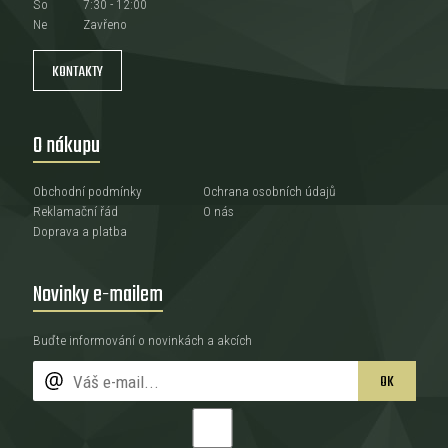
So
7:30 - 12:00
Ne
Zavřeno
KONTAKTY
O nákupu
Obchodní podmínky
Ochrana osobních údajů
Reklamační řád
O nás
Doprava a platba
Novinky e-mailem
Buďte informování o novinkách a akcích
OK