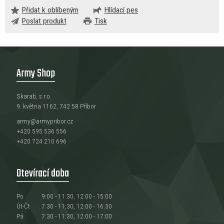
Přidat k oblíbeným
Hlídací pes
Poslat produkt
Tisk
Army Shop
Skarab, s.r.o.
9. května 1162, 742 58 Příbor
army@armypribor.cz
+420 595 536 556
+420 724 210 696
Otevírací doba
Po
9:00 - 11:30, 12:00 - 15:00
Út-Čt
7:30 - 11:30, 12:00 - 16:30
Pá
7:30 - 11:30, 12:00 - 17:00