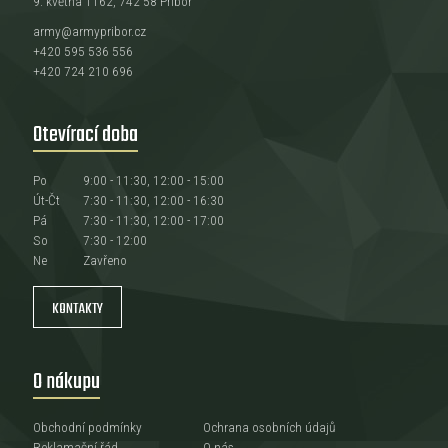
9. května 1162, 742 58 Příbor
army@armypribor.cz
+420 595 536 556
+420 724 210 696
Otevírací doba
Po
9:00 - 11:30, 12:00 - 15:00
Út-Čt
7:30 - 11:30, 12:00 - 16:30
Pá
7:30 - 11:30, 12:00 - 17:00
So
7:30 - 12:00
Ne
Zavřeno
KONTAKTY
O nákupu
Obchodní podmínky
Ochrana osobních údajů
Reklamační řád
O nás