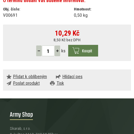
O termínu dodání Vás budeme informovat.
Obj. číslo:
Hmotnost:
V00691
0,50 kg
10,29
Kč
8,50 Kč bez DPH
Koupit
ks
Přidat k oblíbeným
Hlídací pes
Poslat produkt
Tisk
Army Shop
Skarab, s.r.o.