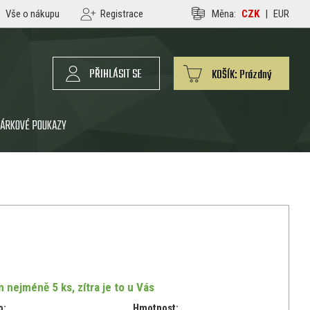
Vše o nákupu
Registrace
Měna:
CZK
|
EUR
PŘIHLÁSIT SE
KOŠÍK:
Prázdný
ÁRKOVÉ POUKAZY
 nejméně 5 ks, zítra je to u Vás
o:
Hmotnost: