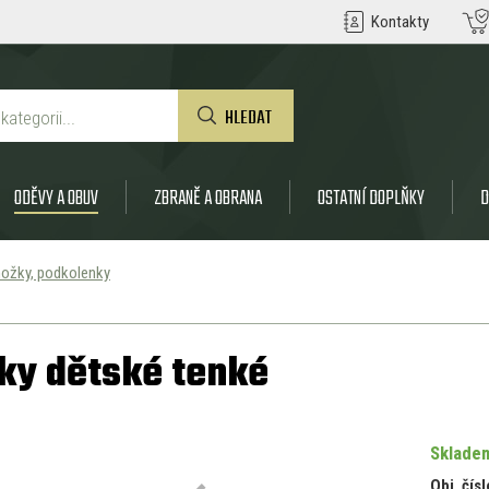
Kontakty
HLEDAT
ODĚVY A OBUV
ZBRANĚ A OBRANA
OSTATNÍ DOPLŇKY
D
ožky, podkolenky
ky dětské tenké
Skladem
Obj. čísl