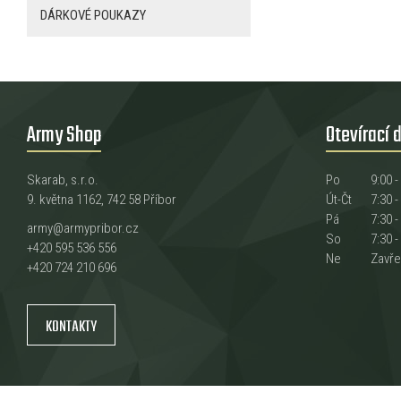
DÁRKOVÉ POUKAZY
Army Shop
Otevírací 
Skarab, s.r.o.
Po
9:00 -
9. května 1162, 742 58 Příbor
Út-Čt
7:30 -
Pá
7:30 -
army@armypribor.cz
So
7:30 -
+420 595 536 556
Ne
Zavř
+420 724 210 696
KONTAKTY