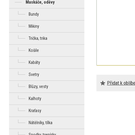
Maskáče, oděvy
Bundy
Mikiny
Trička, trika
Košile
Kabáty
Svetry
Přidat k oblí
Blůzy, vesty
Kalhoty
Kraťasy
Nátělníky, tílka
Spodky, trenýrky