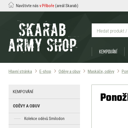
Navštivte nás
v Příboře
(areál Skarab)
KEMPOVÁNÍ
Hlavní stránka
E-shop
Oděvy a obuv
Maskáče, oděvy
Pon
KEMPOVÁNÍ
Ponož
ODĚVY A OBUV
Kolekce oděvů Smilodon