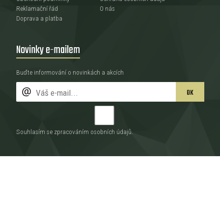
Reklamační řád
O nás
Doprava a platba
Novinky e-mailem
Buďte informování o novinkách a akcích
OK
Souhlasím se zpracováním
osobních údajů
.