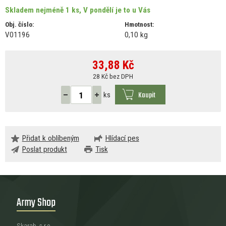
Skladem nejméně 1 ks, V pondělí je to u Vás
Obj. číslo:
Hmotnost:
V01196
0,10 kg
33,88
Kč
28 Kč bez DPH
Koupit
ks
Přidat k oblíbeným
Hlídací pes
Poslat produkt
Tisk
Army Shop
Skarab, s.r.o.