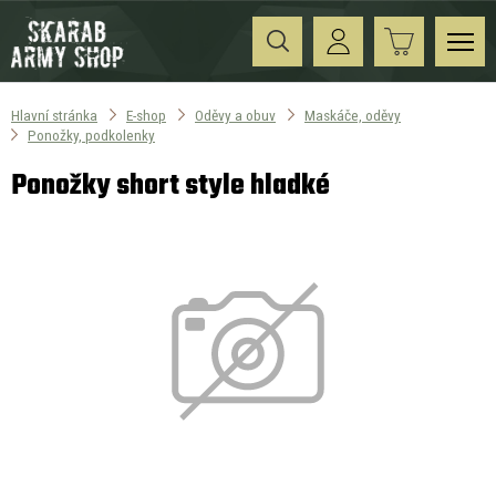
Hlavní stránka
E-shop
Oděvy a obuv
Maskáče, oděvy
Ponožky, podkolenky
Ponožky short style hladké