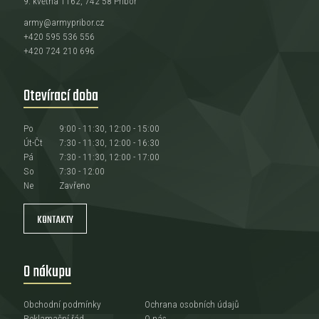
9. května 1162, 742 58 Příbor
army@armypribor.cz
+420 595 536 556
+420 724 210 696
Otevírací doba
Po
9:00 - 11:30, 12:00 - 15:00
Út-Čt
7:30 - 11:30, 12:00 - 16:30
Pá
7:30 - 11:30, 12:00 - 17:00
So
7:30 - 12:00
Ne
Zavřeno
KONTAKTY
O nákupu
Obchodní podmínky
Ochrana osobních údajů
Reklamační řád
O nás