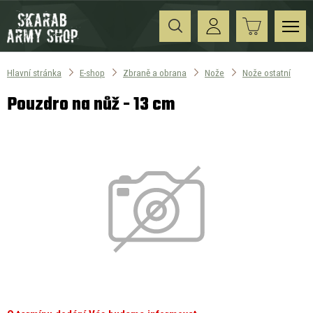
Hlavní stránka
E-shop
Zbraně a obrana
Nože
Nože ostatní
Pouzdro na nůž - 13 cm