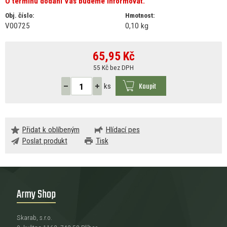
O termínu dodání Vás budeme informovat.
Obj. číslo:
Hmotnost:
V00725
0,10 kg
65,95
Kč
55 Kč bez DPH
Koupit
ks
Přidat k oblíbeným
Hlídací pes
Poslat produkt
Tisk
Army Shop
Skarab, s.r.o.