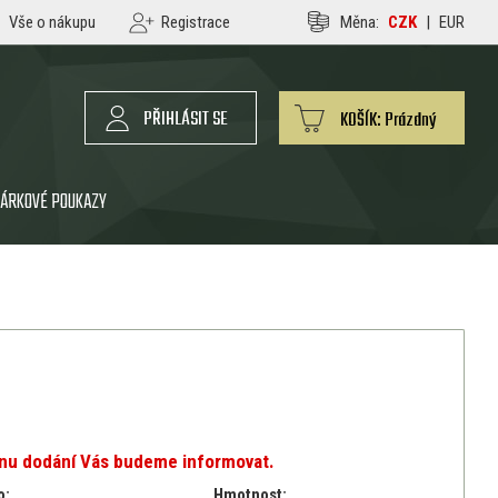
Vše o nákupu
Registrace
Měna:
CZK
|
EUR
PŘIHLÁSIT SE
KOŠÍK:
Prázdný
ÁRKOVÉ POUKAZY
ínu dodání Vás budeme informovat.
o:
Hmotnost: