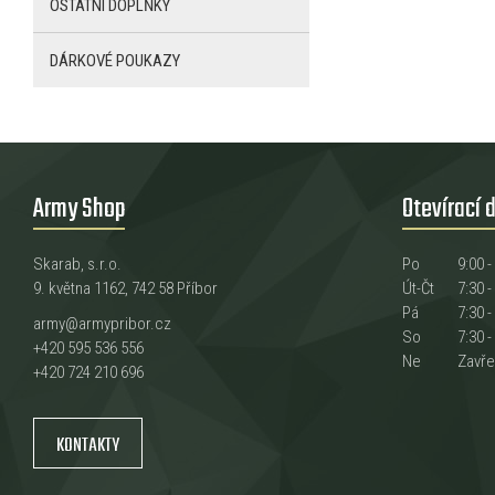
OSTATNÍ DOPLŇKY
DÁRKOVÉ POUKAZY
Army Shop
Otevírací 
Skarab, s.r.o.
Po
9:00 -
9. května 1162, 742 58 Příbor
Út-Čt
7:30 -
Pá
7:30 -
army@armypribor.cz
So
7:30 -
+420 595 536 556
Ne
Zavř
+420 724 210 696
KONTAKTY