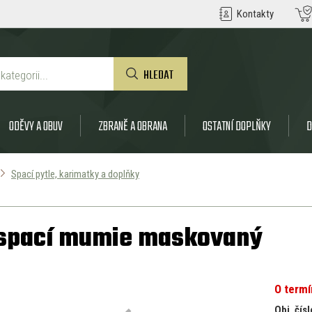
Kontakty
HLEDAT
ODĚVY A OBUV
ZBRANĚ A OBRANA
OSTATNÍ DOPLŇKY
D
Spací pytle, karimatky a doplňky
 spací mumie maskovaný
O term
Obj. čísl