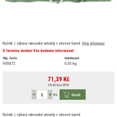
Ručník z výbavy rakouské armády v olivové barvě.
Více informací
O termínu dodání Vás budeme informovat.
Obj. číslo:
Hmotnost:
V00072
0,35 kg
71,39
Kč
59 Kč bez DPH
Koupit
ks
Ručník
z
výbavy rakouské armády
v
olivové barvě.