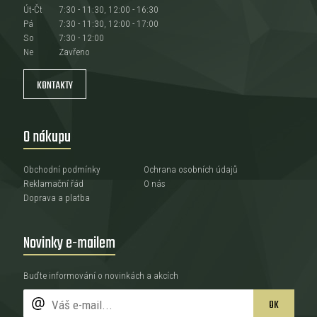
Út-Čt
7:30 - 11:30, 12:00 - 16:30
Pá
7:30 - 11:30, 12:00 - 17:00
So
7:30 - 12:00
Ne
Zavřeno
KONTAKTY
O nákupu
Obchodní podmínky
Ochrana osobních údajů
Reklamační řád
O nás
Doprava a platba
Novinky e-mailem
Buďte informování o novinkách a akcích
OK