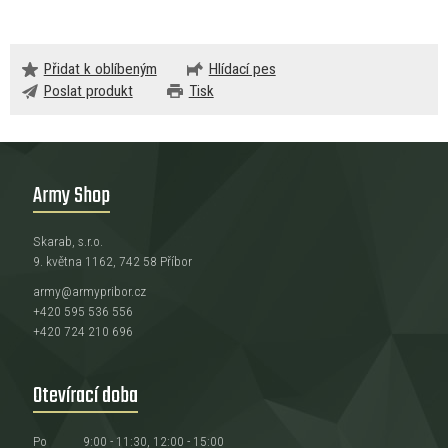
Přidat k oblíbeným
Hlídací pes
Poslat produkt
Tisk
Army Shop
Skarab, s.r.o.
9. května 1162, 742 58 Příbor
army@armypribor.cz
+420 595 536 556
+420 724 210 696
Otevírací doba
Po
9:00 - 11:30, 12:00 - 15:00