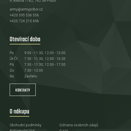
9. května 1162, 742 58 Příbor
army@armypribor.cz
+420 595 536 556
+420 724 210 696
Otevírací doba
Po
9:00 - 11:30, 12:00 - 15:00
Út-Čt
7:30 - 11:30, 12:00 - 16:30
Pá
7:30 - 11:30, 12:00 - 17:00
So
7:30 - 12:00
Ne
Zavřeno
KONTAKTY
O nákupu
Obchodní podmínky
Ochrana osobních údajů
Reklamační řád
O nás