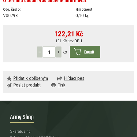
O termínu dodání Vás budeme informovat.
Obj. číslo:
Hmotnost:
V00798
0,10 kg
122,21
Kč
101 Kč bez DPH
Koupit
ks
Přidat k oblíbeným
Hlídací pes
Poslat produkt
Tisk
Army Shop
Skarab, s.r.o.