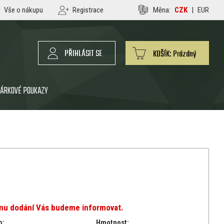
Vše o nákupu
Registrace
Měna:
CZK
|
EUR
PŘIHLÁSIT SE
KOŠÍK:
Prázdný
ÁRKOVÉ POUKAZY
ínu dodání Vás budeme informovat.
o:
Hmotnost: