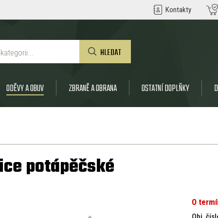
Kontakty
HLEDAT
ODĚVY A OBUV
ZBRANĚ A OBRANA
OSTATNÍ DOPLŇKY
D
ice potápěčské
O term
Obj. čísl