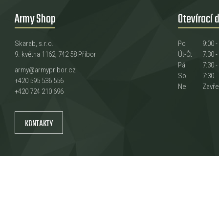
Army Shop
Otevírací 
Skarab, s.r.o.
Po
9:00 -
9. května 1162, 742 58 Příbor
Út-Čt
7:30 -
Pá
7:30 -
army@armypribor.cz
So
7:30 -
+420 595 536 556
Ne
Zavř
+420 724 210 696
KONTAKTY