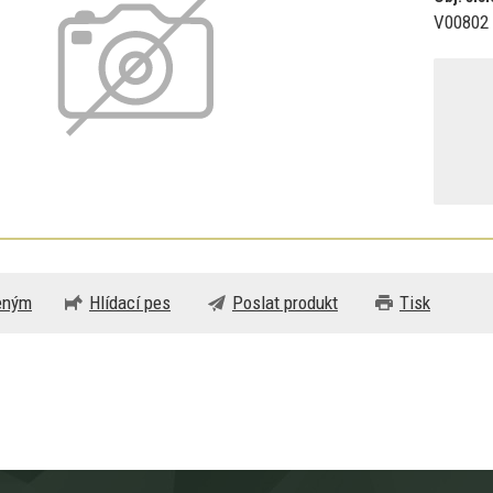
V00802
beným
Hlídací pes
Poslat produkt
Tisk