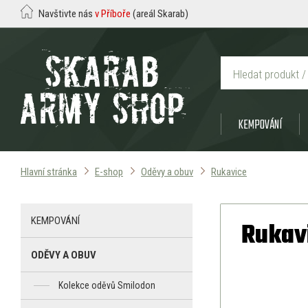
Navštivte nás
v Příboře
(areál Skarab)
KEMPOVÁNÍ
Hlavní stránka
E-shop
Oděvy a obuv
Rukavice
KEMPOVÁNÍ
Rukav
ODĚVY A OBUV
Kolekce oděvů Smilodon