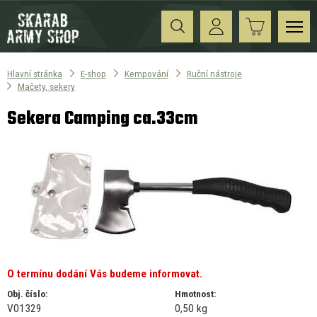
Hlavní stránka
E-shop
Kempování
Ruční nástroje
Mačety, sekery
Sekera Camping ca.33cm
O termínu dodání Vás budeme informovat.
Obj. číslo:
Hmotnost:
V01329
0,50 kg