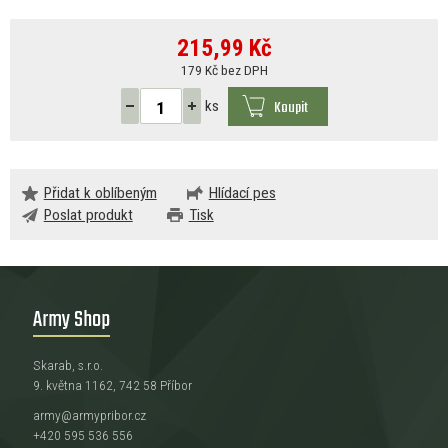
215,99
Kč
179 Kč bez DPH
Koupit
ks
Přidat k oblíbeným
Hlídací pes
Poslat produkt
Tisk
Army Shop
Skarab, s.r.o.
9. května 1162, 742 58 Příbor
army@armypribor.cz
+420 595 536 556