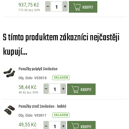
937,75 Kč
KOUPIT
775 Kč bez DPH
S tímto produktem zákazníci nejčastěji
kupují...
Ponožky pulplyš Smilodon
Obj. číslo: V03010
SKLADEM
58,44 Kč
KOUPIT
48 Kč bez DPH
Ponožky streč Smilodon - hnědá
Obj. číslo: V03011
SKLADEM
49,55 Kč
KOUPIT