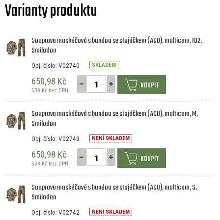
Varianty produktu
Souprava maskáčová s bundou se stojáčkem (ACU), multicam, 182,
Smilodon
Obj. číslo: V02740
SKLADEM
650,98 Kč
KOUPIT
538 Kč bez DPH
Souprava maskáčová s bundou se stojáčkem (ACU), multicam, M,
Smilodon
Obj. číslo: V02743
NENÍ SKLADEM
650,98 Kč
KOUPIT
538 Kč bez DPH
Souprava maskáčová s bundou se stojáčkem (ACU), multicam, S,
Smilodon
Obj. číslo: V02742
NENÍ SKLADEM