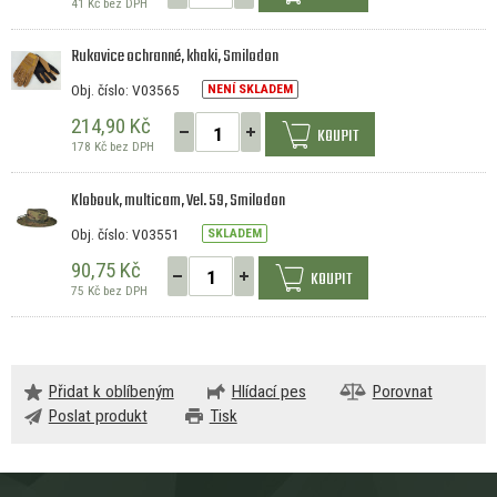
41 Kč bez DPH
Rukavice ochranné, khaki, Smilodon
Obj. číslo: V03565
NENÍ SKLADEM
214,90 Kč
KOUPIT
178 Kč bez DPH
Klobouk, multicam, Vel. 59, Smilodon
Obj. číslo: V03551
SKLADEM
90,75 Kč
KOUPIT
75 Kč bez DPH
Přidat k oblíbeným
Hlídací pes
Porovnat
Poslat produkt
Tisk