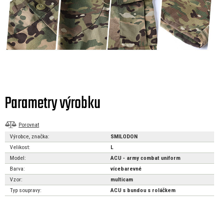
Parametry výrobku
Porovnat
Výrobce, značka:
SMILODON
Velikost:
L
Model:
ACU - army combat uniform
Barva:
vícebarevné
Vzor:
multicam
Typ soupravy:
ACU s bundou s roláčkem