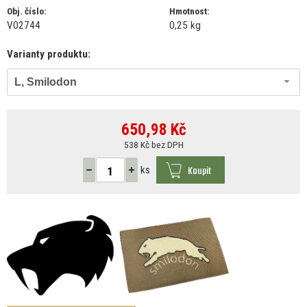
Obj. číslo:
Hmotnost:
V02744
0,25 kg
Varianty produktu:
L, Smilodon
650,98
Kč
538 Kč bez DPH
Koupit
ks