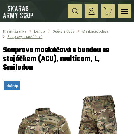
Hlavní stránka
E-shop
Oděvy a obuv
Maskáče, oděvy
Soupravy maskáčové
Souprava maskáčová s bundou se
stojáčkem (ACU), multicam, L,
Smilodon
Náš tip