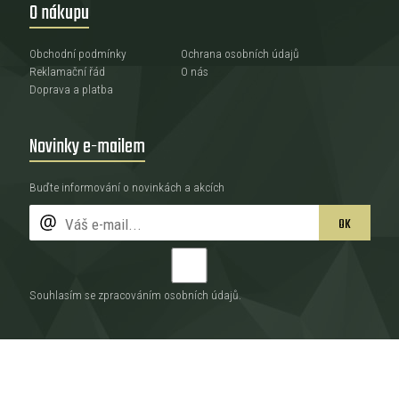
O nákupu
Obchodní podmínky
Ochrana osobních údajů
Reklamační řád
O nás
Doprava a platba
Novinky e-mailem
Buďte informování o novinkách a akcích
OK
Souhlasím se zpracováním
osobních údajů
.