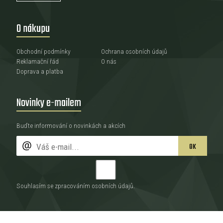
O nákupu
Obchodní podmínky
Ochrana osobních údajů
Reklamační řád
O nás
Doprava a platba
Novinky e-mailem
Buďte informování o novinkách a akcích
OK
Souhlasím se zpracováním
osobních údajů
.