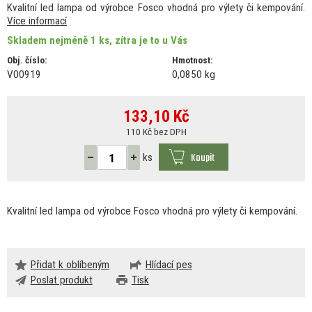
Kvalitní led lampa od výrobce Fosco vhodná pro výlety či kempování.
Více informací
Skladem nejméně 1 ks, zítra je to u Vás
Obj. číslo:
Hmotnost:
V00919
0,0850 kg
133,10
Kč
110 Kč bez DPH
Koupit
ks
Kvalitní led lampa
od
výrobce Fosco vhodná pro výlety
či
kempování.
Přidat k oblíbeným
Hlídací pes
Poslat produkt
Tisk