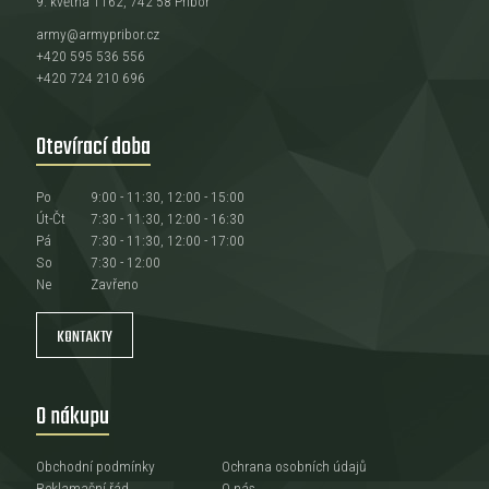
9. května 1162, 742 58 Příbor
army@armypribor.cz
+420 595 536 556
+420 724 210 696
Otevírací doba
Po
9:00 - 11:30, 12:00 - 15:00
Út-Čt
7:30 - 11:30, 12:00 - 16:30
Pá
7:30 - 11:30, 12:00 - 17:00
So
7:30 - 12:00
Ne
Zavřeno
KONTAKTY
O nákupu
Obchodní podmínky
Ochrana osobních údajů
Reklamační řád
O nás