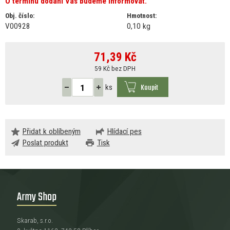
O termínu dodání Vás budeme informovat.
Obj. číslo:
Hmotnost:
V00928
0,10 kg
71,39
Kč
59 Kč bez DPH
Koupit
ks
Přidat k oblíbeným
Hlídací pes
Poslat produkt
Tisk
Army Shop
Skarab, s.r.o.