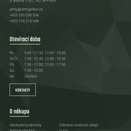
9. května 1162, 742 58 Příbor
army@armypribor.cz
+420 595 536 556
+420 724 210 696
Otevírací doba
Po
9:00 - 11:30, 12:00 - 15:00
Út-Čt
7:30 - 11:30, 12:00 - 16:30
Pá
7:30 - 11:30, 12:00 - 17:00
So
7:30 - 12:00
Ne
Zavřeno
KONTAKTY
O nákupu
Obchodní podmínky
Ochrana osobních údajů
Reklamační řád
O nás