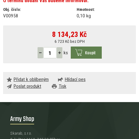
O termínu dodání Vás budeme informovat.
Obj. číslo:
Hmotnost:
V00958
0,10 kg
8 134,23
Kč
6 723 Kč bez DPH
Koupit
ks
Přidat k oblíbeným
Hlídací pes
Poslat produkt
Tisk
Army Shop
Skarab, s.r.o.