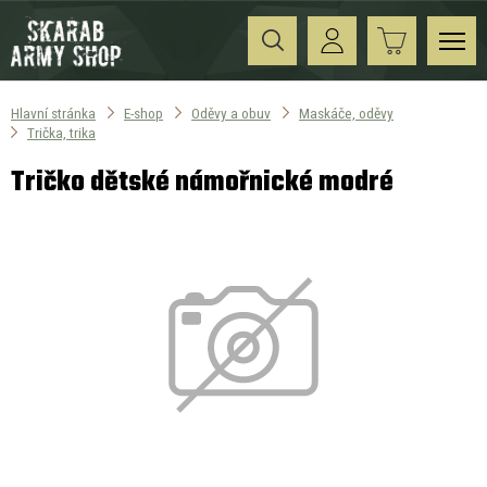
Hlavní stránka
E-shop
Oděvy a obuv
Maskáče, oděvy
Trička, trika
Tričko dětské námořnické modré