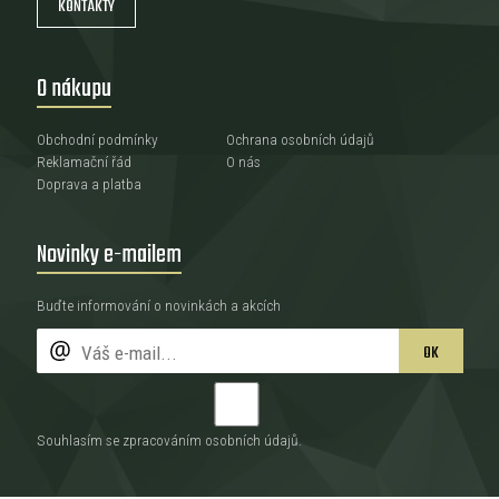
KONTAKTY
O nákupu
Obchodní podmínky
Ochrana osobních údajů
Reklamační řád
O nás
Doprava a platba
Novinky e-mailem
Buďte informování o novinkách a akcích
OK
Souhlasím se zpracováním
osobních údajů
.