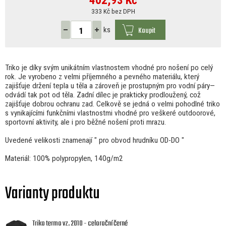
402,93
Kč
333 Kč bez DPH
Koupit
ks
Triko
je
díky svým unikátním vlastnostem vhodné pro nošení
po
celý
rok.
Je
vyrobeno
z
velmi příjemného
a
pevného materiálu, který
zajišťuje držení tepla
u
těla
a
zároveň je prostupným pro vodní páry—
odvádí tak pot
od
těla. Zadní dílec
je
prakticky prodloužený, což
zajišťuje dobrou ochranu zad. Celkově
se
jedná
o
velmi pohodlné triko
s vynikajícími funkčními vlastnostmi vhodné pro veškeré outdoorové,
sportovní aktivity, ale
i
pro běžné nošení proti mrazu.
Uvedené velikosti znamenají " pro obvod hrudníku OD-DO "
Materiál: 100% polypropylen, 140g/m2
Varianty produktu
Triko termo vz. 2010 - celoroční černé