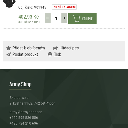
Obj. číslo: V01945
NENÍ SKLADEM
402,93 Kč
KOUPIT
333 Kč bez DPH
Přidat k oblíbeným
Hlídací pes
Poslat produkt
Tisk
Army Shop
Skarab, s.r.o.
9. května 1162, 742 58 Příbor
army@armypribor.cz
+420 595 536 556
+420 724 210 696