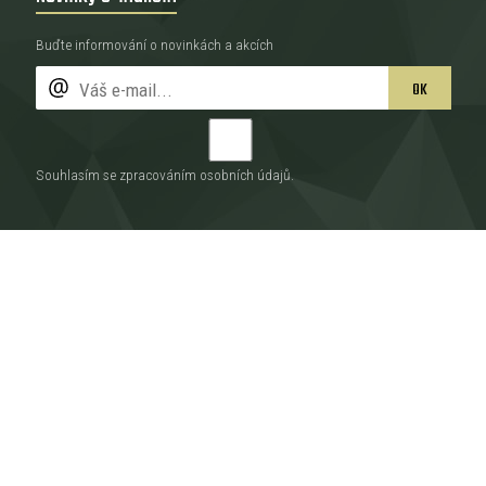
Buďte informování o novinkách a akcích
OK
Souhlasím se zpracováním
osobních údajů
.