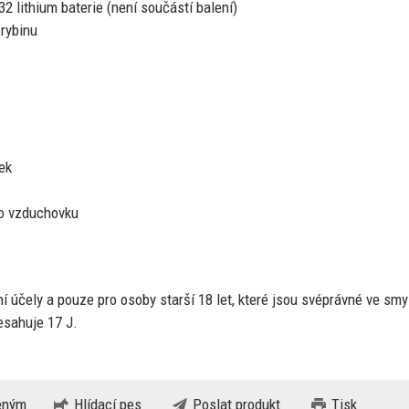
2 lithium baterie (není součástí balení)
rybinu
ek
o vzduchovku
ní účely
a
pouze pro osoby starší
18
let, které jsou svéprávné
ve
smy
řesahuje
17
J.
beným
Hlídací pes
Poslat produkt
Tisk