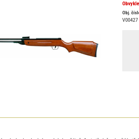
Obvykle
Obj. čísl
V00427