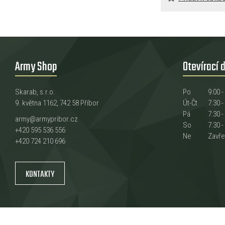
Army Shop
Otevírací 
Skarab, s.r.o.
Po
9:00 -
9. května 1162, 742 58 Příbor
Út-Čt
7:30 -
Pá
7:30 -
army@armypribor.cz
So
7:30 -
+420 595 536 556
Ne
Zavř
+420 724 210 696
KONTAKTY