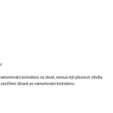
st
o namontování kolimátoru
na
zbraň, nemusí být přesnost střelby
 zastřílení zbraně
po
namontování kolimátoru.