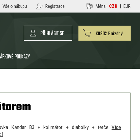
Vše o nákupu
Registrace
Měna:
CZK
|
EUR
PŘIHLÁSIT SE
KOŠÍK:
Prázdný
ÁRKOVÉ POUKAZY
átorem
ovka Kandar B3 + kolimátor + diabolky + terče
Více
cí