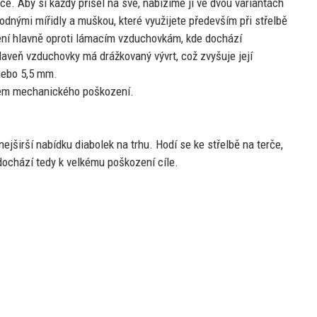
elce. Aby
si
každý přišel
na
své, nabízíme
ji
ve dvou variantách
vodnými mířidly
a
muškou, které využijete především při střelbě
bení hlavně oproti lámacím vzduchovkám, kde dochází
Hlaveň vzduchovky
má
drážkovaný vývrt, což zvyšuje její
 nebo 5,5 mm.
ivem mechanického poškození.
nejširší nabídku diabolek
na
trhu. Hodí
se
ke střelbě
na
terče,
edochází tedy
k
velkému poškození cíle.