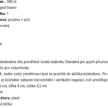
ax.:
340 m
pod hlavní
íku:
1
mus:
pružina + píst
kovaný
á
dodáváme léty prověřené české diabolky Standard pro jejich přesno
rče pro vzduchovky
0:
Jeden ostrý zaměřovací bod
se
promítá
do
sklíčka kolimátoru. P
o
je
kolimátor vybaven horizontální
i
vertikální regulací, což umožňuje
5 cm, šířka
4
cm, výška 5,5 cm
mm
mátoru:
plast
á tečka