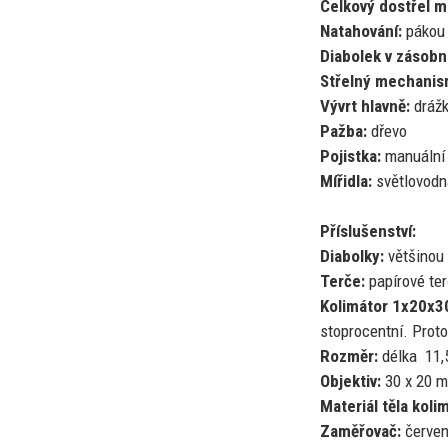
Celkový dostřel m
Natahování:
pákou 
Diabolek
v
zásobn
Střelný mechanis
Vývrt hlavně:
dráž
Pažba:
dřevo
Pojistka:
manuální
Mířidla:
světlovodn
Příslušenství:
Diabolky:
většinou 
Terče:
papírové te
Kolimátor 1x20x3
stoprocentní. Prot
Rozměr:
délka 11,
Objektiv:
30
x
20 
Materiál těla koli
Zaměřovač:
červen