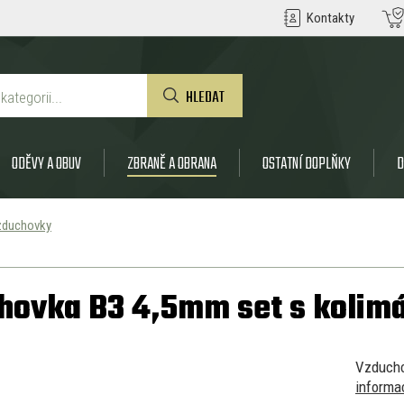
Kontakty
HLEDAT
ODĚVY A OBUV
ZBRANĚ A OBRANA
OSTATNÍ DOPLŇKY
D
zduchovky
hovka B3 4,5mm set s kolim
Vzduch
informa