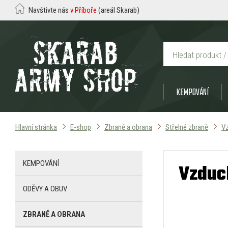
Navštivte nás
v Příboře
(areál Skarab)
KEMPOVÁNÍ
Hlavní stránka
E-shop
Zbraně a obrana
Střelné zbraně
V
KEMPOVÁNÍ
Vzduc
ODĚVY A OBUV
ZBRANĚ A OBRANA