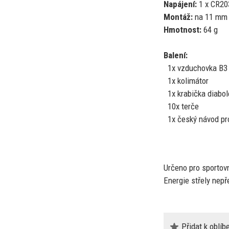
Napájení:
1
x
CR203
Montáž:
na
11
mm 
Hmotnost:
64 g
Balení:
1x
vzduchovka B3
1x
kolimátor
1x
krabička diabol
10x terče
1x
český návod pr
Určeno pro sportov
Energie střely nep
Přidat k oblí