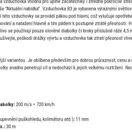
vá vzduchovka vhodná pro úplné začátečníky
i
středně pokročilé stř
aše "Aktuální nabídka". Vzduchovka
B3
je vybavena výraznými světlo
í této vzduchovky
se
provádí pákou pod hlavní, což vylučuje opotře
ňování
a
natažení hlavně
a
tím pádem
k
postupné ztrátě přesnosti. 
elivo
se
používají pouze olověné diabolky
či
broky příslušné ráže 4,5
žívejte, poškodí drážky vývrtu
a
vzduchovka tak ztratí přesnost vl
jší variantou.
Je
oblíbena především pro dobrou průraznost, cenu
a
olky snadno penetrují cíl
a
nedochází
k
jejich velkému roztržení. N
iabolky:
200 m/s = 720 km/h
 upevnění puškohledu, kolimátoru atd.)
:
11 mm
x.:
30 m