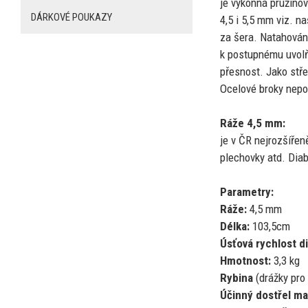
je výkonná pružino
DÁRKOVÉ POUKAZY
4,5
i
5,5
mm
viz. n
za
šera. Natahován
k
postupnému uvol
přesnost. Jako stř
Ocelové broky nepou
Ráže 4,5 mm:
je
v
ČR nejrozšířeně
plechovky atd. Diab
Parametry:
Ráže:
4,5 mm
Délka:
103,5cm
Úsťová rychlost d
Hmotnost:
3,3 kg
Rybina
(drážky pro
Účinný dostřel ma