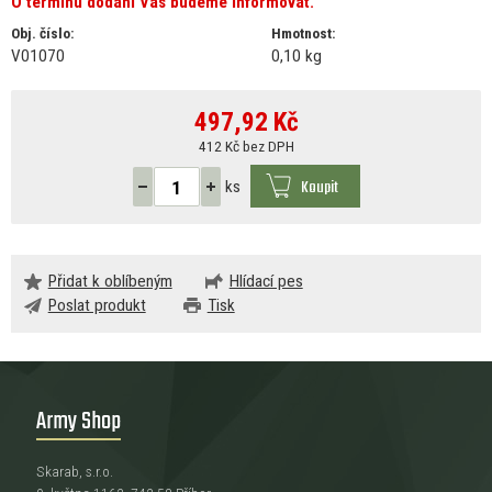
O termínu dodání Vás budeme informovat.
Obj. číslo:
Hmotnost:
V01070
0,10 kg
497,92
Kč
412 Kč bez DPH
Koupit
ks
Přidat k oblíbeným
Hlídací pes
Poslat produkt
Tisk
Army Shop
Skarab, s.r.o.