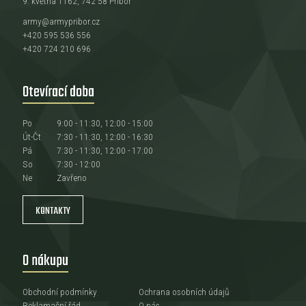
9. května 1162, 742 58 Příbor
army@armypribor.cz
+420 595 536 556
+420 724 210 696
Otevírací doba
Po
9:00 - 11:30, 12:00 - 15:00
Út-Čt
7:30 - 11:30, 12:00 - 16:30
Pá
7:30 - 11:30, 12:00 - 17:00
So
7:30 - 12:00
Ne
Zavřeno
KONTAKTY
O nákupu
Obchodní podmínky
Ochrana osobních údajů
Reklamační řád
O nás