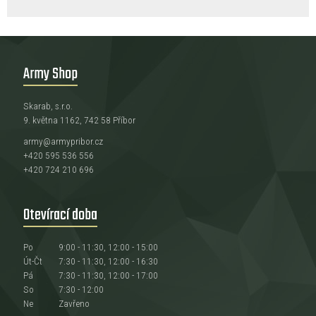
Army Shop
Skarab, s.r.o.
9. května 1162, 742 58 Příbor
army@armypribor.cz
+420 595 536 556
+420 724 210 696
Otevírací doba
Po
9:00 - 11:30, 12:00 - 15:00
Út-Čt
7:30 - 11:30, 12:00 - 16:30
Pá
7:30 - 11:30, 12:00 - 17:00
So
7:30 - 12:00
Ne
Zavřeno