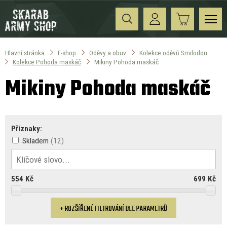
Hlavní stránka
E-shop
Oděvy a obuv
Kolekce oděvů Smilodon
Kolekce Pohoda maskáč
Mikiny Pohoda maskáč
Mikiny Pohoda maskáč
Příznaky:
Skladem
554
Kč
699
Kč
ROZŠÍŘENÉ FILTROVÁNÍ DLE PARAMETRŮ