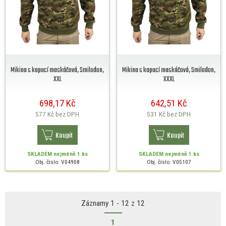
Mikina s kapucí maskáčová, Smilodon,
Mikina s kapucí maskáčová, Smilodon,
XXL
XXXL
698,17 Kč
642,51 Kč
577 Kč
bez DPH
531 Kč
bez DPH
Koupit
Koupit
SKLADEM
nejméně 1 ks
SKLADEM
nejméně 1 ks
Obj. číslo: V04908
Obj. číslo: V05107
Záznamy 1 - 12 z 12
1